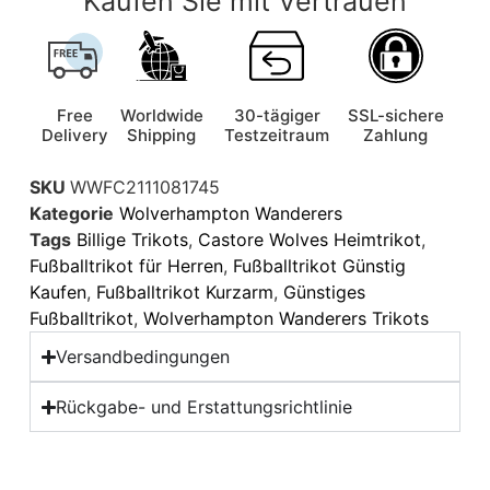
Kaufen Sie mit Vertrauen
Free
Worldwide
30-tägiger
SSL-sichere
Delivery
Shipping
Testzeitraum
Zahlung
SKU
WWFC2111081745
Kategorie
Wolverhampton Wanderers
Tags
Billige Trikots
,
Castore Wolves Heimtrikot
,
Fußballtrikot für Herren
,
Fußballtrikot Günstig
Kaufen
,
Fußballtrikot Kurzarm
,
Günstiges
Fußballtrikot
,
Wolverhampton Wanderers Trikots
Versandbedingungen
Rückgabe- und Erstattungsrichtlinie