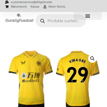
customerservice@billigtrikotde
Warenkorb
Kasse
Mein Konto
GunstigFussballTrikot
EM 2024 Trikots