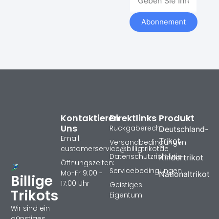
Abonnement
Kontaktieren
Direktlinks
Produkt
Uns
Rückgaberecht
Deutschland-
Email:
Trikot
Versandbedingungen
customerservice@billigtrikotde
Datenschutzrichtlinie
Kindertrikot
Öffnungszeiten:
Servicebedingungen
Mo-Fr 9:00 -
Nationaltrikot
Billige
17:00 Uhr
Geistiges
Trikots
Eigentum
Wir sind ein
günstiges