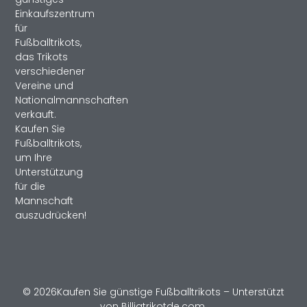
Einkaufszentrum
für
Fußballtrikots,
das Trikots
verschiedener
Vereine und
Nationalmannschaften
verkauft.
Kaufen Sie
Fußballtrikots,
um Ihre
Unterstützung
für die
Mannschaft
auszudrücken!
© 2026Kaufen Sie günstige Fußballtrikots – Unterstützt
von Billigtrikotde.com.