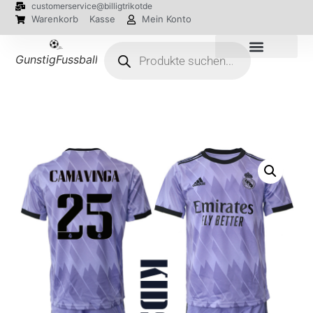
customerservice@billigtrikotde
Warenkorb
Kasse
Mein Konto
GunstigFussballTrikot
EM 2024 Trikots