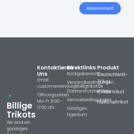
Abonnement
Kontaktieren
Direktlinks
Produkt
Uns
Rückgaberecht
Deutschland-
Email:
Trikot
Versandbedingungen
customerservice@billigtrikotde
Datenschutzrichtlinie
Kindertrikot
Öffnungszeiten:
Servicebedingungen
Mo-Fr 9:00 -
Nationaltrikot
Billige
17:00 Uhr
Geistiges
Trikots
Eigentum
Wir sind ein
günstiges