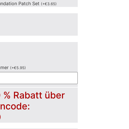
undation Patch Set
(
+
€
3.65
)
mmer
(
+
€
5.95
)
0 % Rabatt über
incode:
0