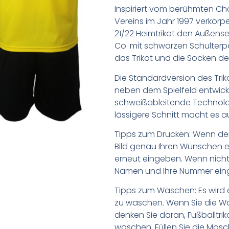
Inspiriert vom berühmten 
Vereins im Jahr 1997 verkör
21/22 Heimtrikot den Außense
Co. mit schwarzen Schulterpa
das Trikot und die Socken d
Die Standardversion des Trik
neben dem Spielfeld entwick
schweißableitende Technologi
lässigere Schnitt macht es auc
Tipps zum Drucken: Wenn d
Bild genau Ihren Wünschen e
erneut eingeben. Wenn nicht,
Namen und Ihre Nummer ein
Tipps zum Waschen: Es wird 
zu waschen. Wenn Sie die 
denken Sie daran, Fußballtr
waschen. Füllen Sie die Mas