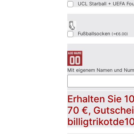
UCL Starball + UEFA Fo
Fußballsocken
(
+
€
6.00
)
Mit eigenem Namen und Nu
Erhalten Sie 1
70 €, Gutsche
billigtrikotde1