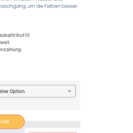
waschgang, um die Farben besser
sballtrikot10
weit
enzahlung
korb