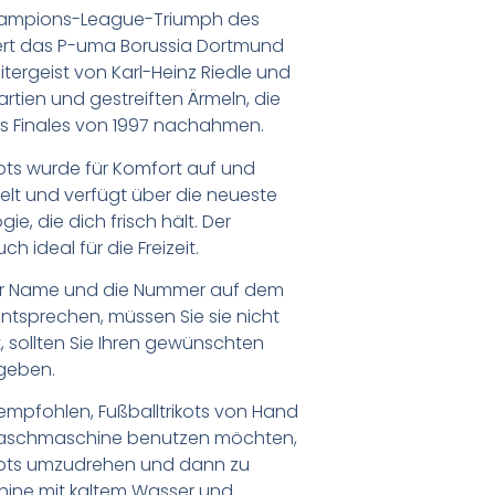
Champions-League-Triumph des
pert das P-uma Borussia Dortmund
itergeist von Karl-Heinz Riedle und
rtien und gestreiften Ärmeln, die
es Finales von 1997 nachahmen.
ots wurde für Komfort auf und
elt und verfügt über die neueste
e, die dich frisch hält. Der
h ideal für die Freizeit.
er Name und die Nummer auf dem
ntsprechen, müssen Sie sie nicht
 sollten Sie Ihren gewünschten
geben.
empfohlen, Fußballtrikots von Hand
Waschmaschine benutzen möchten,
ikots umzudrehen und dann zu
chine mit kaltem Wasser und