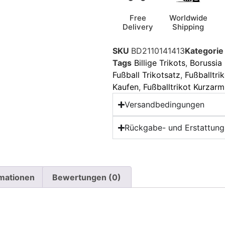
Free
Worldwide
Delivery
Shipping
SKU
BD2110141413
Kategorie
Tags
Billige Trikots
,
Borussia
Fußball Trikotsatz
,
Fußballtri
Kaufen
,
Fußballtrikot Kurzarm
Versandbedingungen
Rückgabe- und Erstattungs
rmationen
Bewertungen (0)