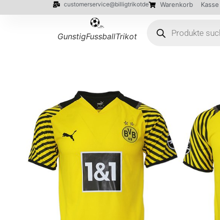
customerservice@billigtrikotde
Warenkorb
Kasse
GunstigFussballTrikot