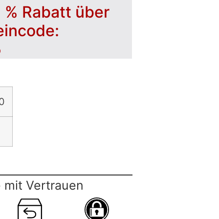
5 % Rabatt über
eincode:
5
0
 mit Vertrauen