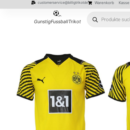
customerservice@billigtrikotde
Warenkorb
Kasse
GunstigFussballTrikot