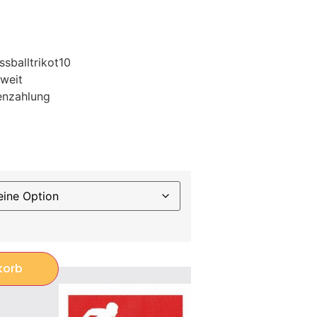
sballtrikot10
weit
enzahlung
korb