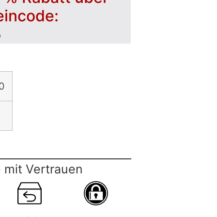
eincode:
5
0
 mit Vertrauen