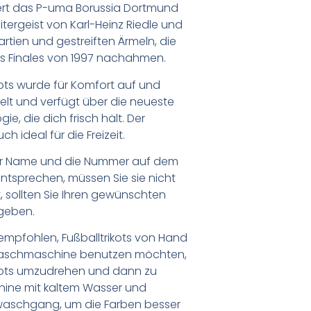
pert das P-uma Borussia Dortmund
itergeist von Karl-Heinz Riedle und
rtien und gestreiften Ärmeln, die
es Finales von 1997 nachahmen.
ots wurde für Komfort auf und
elt und verfügt über die neueste
e, die dich frisch hält. Der
h ideal für die Freizeit.
er Name und die Nummer auf dem
ntsprechen, müssen Sie sie nicht
 sollten Sie Ihren gewünschten
geben.
empfohlen, Fußballtrikots von Hand
Waschmaschine benutzen möchten,
ikots umzudrehen und dann zu
chine mit kaltem Wasser und
waschgang, um die Farben besser