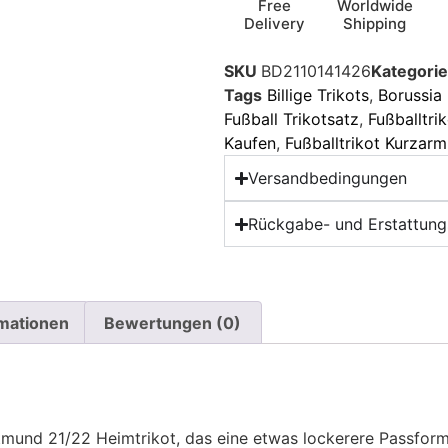
Free
Worldwide
Delivery
Shipping
SKU
BD2110141426
Kategorie
Tags
Billige Trikots
,
Borussia
Fußball Trikotsatz
,
Fußballtri
Kaufen
,
Fußballtrikot Kurzarm
Versandbedingungen
Rückgabe- und Erstattungs
rmationen
Bewertungen (0)
mund 21/22 Heimtrikot, das eine etwas lockerere Passform h