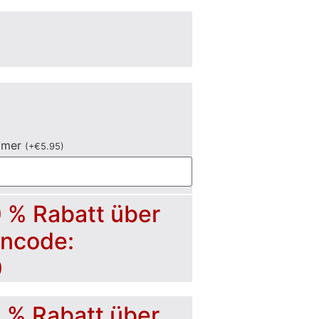
mmer
(
+
€
5.95
)
0 % Rabatt über
incode:
0
5 % Rabatt über