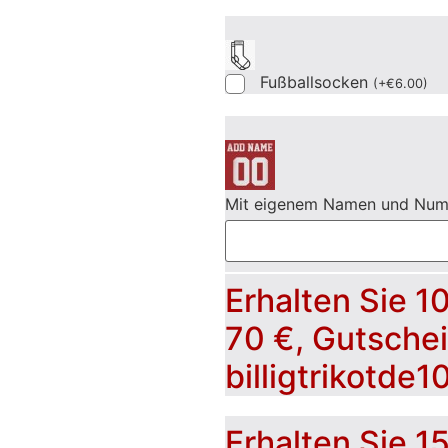
Fußballsocken
(
+
€
6.00
)
Mit eigenem Namen und Nu
Erhalten Sie 1
70 €, Gutsche
billigtrikotde1
Erhalten Sie 1