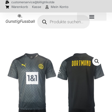
customerservice@billigtrikotde
Warenkorb
Kasse
Mein Konto
GunstigFussballTrikot
EM 2024 Trikots