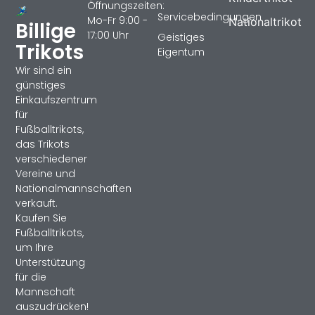
Öffnungszeiten:
Servicebedingungen
Mo-Fr 9:00 -
Nationaltrikot
Billige
17:00 Uhr
Geistiges
Trikots
Eigentum
Wir sind ein
günstiges
Einkaufszentrum
für
Fußballtrikots,
das Trikots
verschiedener
Vereine und
Nationalmannschaften
verkauft.
Kaufen Sie
Fußballtrikots,
um Ihre
Unterstützung
für die
Mannschaft
auszudrücken!