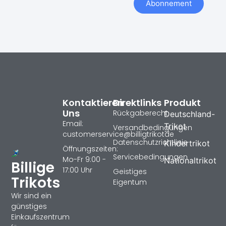
Abonnement
Kontaktieren
Direktlinks
Produkt
Uns
Rückgaberecht
Deutschland-
Email:
Trikot
Versandbedingungen
customerservice@billigtrikotde
Datenschutzrichtlinie
Kindertrikot
Öffnungszeiten:
Servicebedingungen
Mo-Fr 9:00 -
Nationaltrikot
Billige
17:00 Uhr
Geistiges
Trikots
Eigentum
Wir sind ein
günstiges
Einkaufszentrum