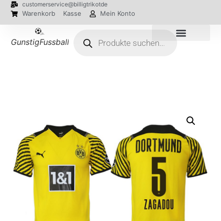
customerservice@billigtrikotde
Warenkorb
Kasse
Mein Konto
GunstigFussballTrikot
EM 2024 Trikots