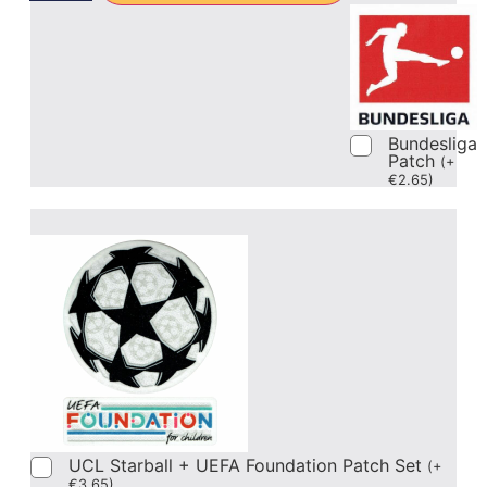
Bundesliga
Patch
(
+
€
2.65
)
UCL Starball + UEFA Foundation Patch Set
(
+
€
3.65
)