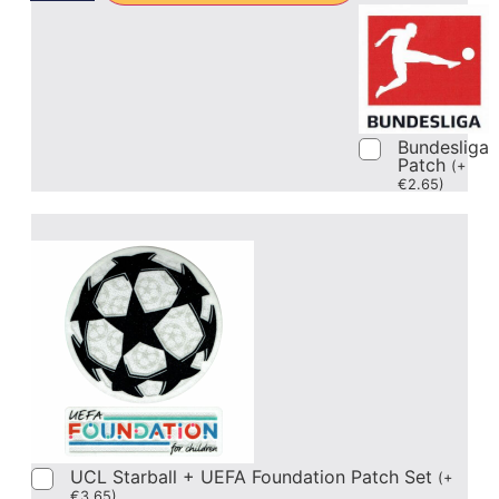
Bundesliga
Patch
(
+
€
2.65
)
UCL Starball + UEFA Foundation Patch Set
(
+
€
3.65
)