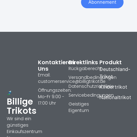
Abonnement
Kontaktieren
Direktlinks
Produkt
Uns
Rückgaberecht
Deutschland-
Email:
Trikot
Versandbedingungen
customerservice@billigtrikotde
Datenschutzrichtlinie
Kindertrikot
Öffnungszeiten:
Servicebedingungen
Mo-Fr 9:00 -
Nationaltrikot
Billige
17:00 Uhr
Geistiges
Trikots
Eigentum
Wir sind ein
günstiges
Einkaufszentrum