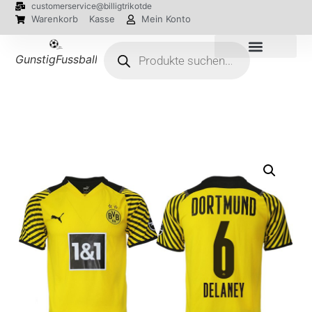
customerservice@billigtrikotde
Warenkorb
Kasse
Mein Konto
GunstigFussballTrikot
EM 2024 Trikots