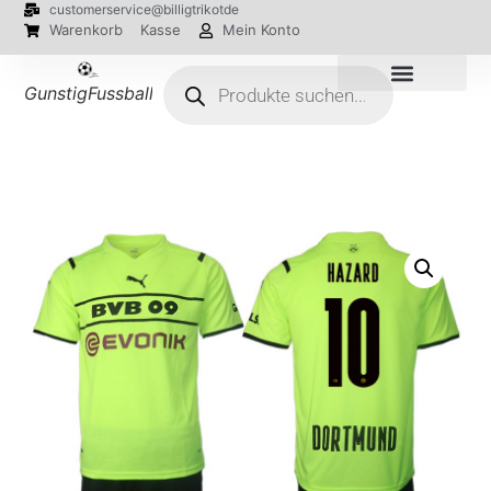
customerservice@billigtrikotde
Warenkorb
Kasse
Mein Konto
GunstigFussballTrikot
EM 2024 Trikots