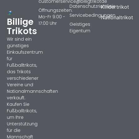
customerservice@billigtrikotde
Datenschutzrichtlinie
Kindertrikot
Öffnungszeiten:
Servicebedingungen
Mo-Fr 9:00 -
Nationaltrikot
Billige
17:00 Uhr
Geistiges
Trikots
Eigentum
Wir sind ein
günstiges
Einkaufszentrum
für
Fußballtrikots,
das Trikots
verschiedener
Vereine und
Nationalmannschaften
verkauft.
Kaufen Sie
Fußballtrikots,
um Ihre
Unterstützung
für die
Mannschaft