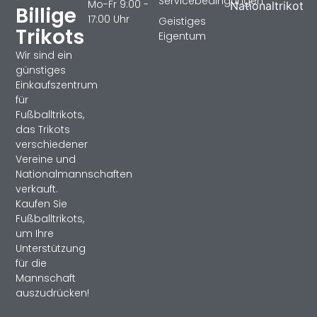
Servicebedingungen
Mo-Fr 9:00 -
Nationaltrikot
Billige
17:00 Uhr
Geistiges
Trikots
Eigentum
Wir sind ein
günstiges
Einkaufszentrum
für
Fußballtrikots,
das Trikots
verschiedener
Vereine und
Nationalmannschaften
verkauft.
Kaufen Sie
Fußballtrikots,
um Ihre
Unterstützung
für die
Mannschaft
auszudrücken!