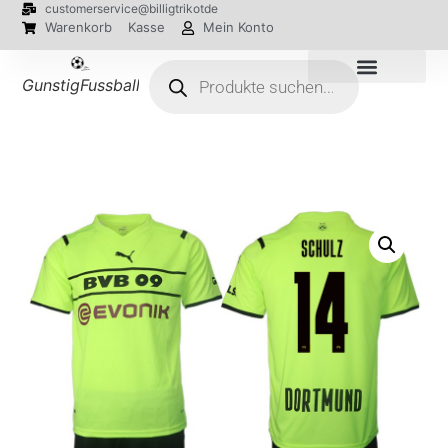
customerservice@billigtrikotde
Warenkorb
Kasse
Mein Konto
GunstigFussballTrikot
EM 2024 Trikots