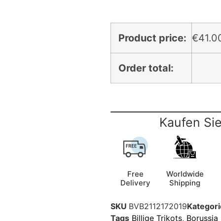
Product price:
€
41.0
Order total:
Kaufen Sie
Free
Worldwide
Delivery
Shipping
SKU
BVB2112172019
Kategori
Tags
Billige Trikots
,
Borussia