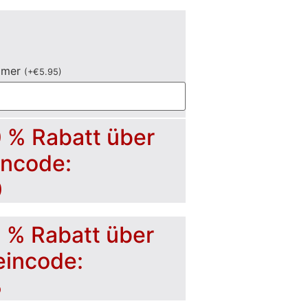
mmer
(
+
€
5.95
)
0 % Rabatt über
incode:
0
5 % Rabatt über
eincode:
5