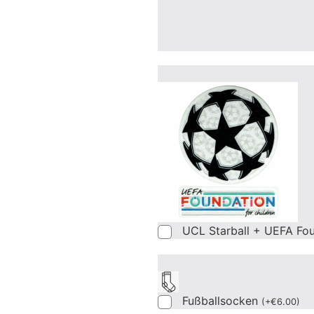
UCL Starball + UEFA Fo
Fußballsocken
(
+
€
6.00
)