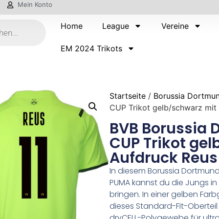
Mein Konto
Home
League
Vereine
EM 2024 Trikots
Startseite
/
Borussia Dortmu
CUP Trikot gelb/schwarz mit
BVB Borussia 
CUP Trikot gel
Aufdruck Reus 
In diesem Borussia Dortmund 
PUMA kannst du die Jungs i
bringen. In einer gelben Far
dieses Standard-Fit-Obertei
dryCELL-Polygewebe für ultr