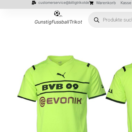
customerservice@billigtrikotde
Warenkorb
Kasse
GunstigFussballTrikot