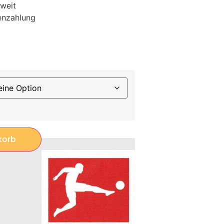
weit
enzahlung
korb