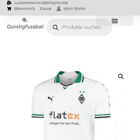
customerservice@billigtrikotde
Warenkorb
Kasse
Mein Konto
GunstigFussballTrikot
EM 2024 Trikots