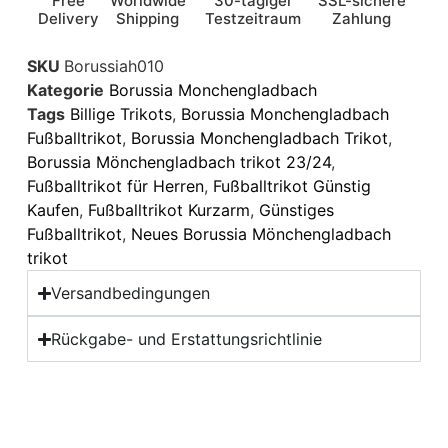
Free
Worldwide
30-tägiger
SSL-sichere
Delivery
Shipping
Testzeitraum
Zahlung
SKU
Borussiah010
Kategorie
Borussia Monchengladbach
Tags
Billige Trikots
,
Borussia Monchengladbach
Fußballtrikot
,
Borussia Monchengladbach Trikot
,
Borussia Mönchengladbach trikot 23/24
,
Fußballtrikot für Herren
,
Fußballtrikot Günstig
Kaufen
,
Fußballtrikot Kurzarm
,
Günstiges
Fußballtrikot
,
Neues Borussia Mönchengladbach
trikot
Versandbedingungen
Rückgabe- und Erstattungsrichtlinie