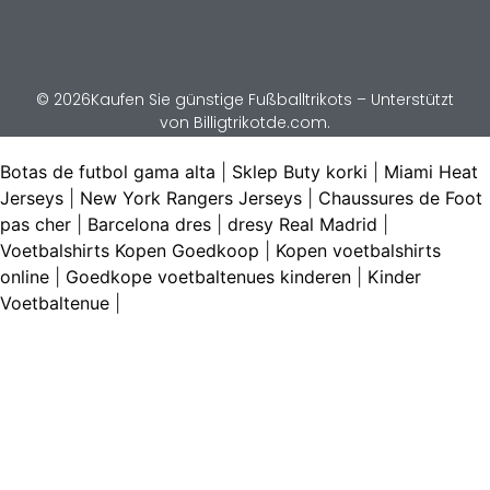
© 2026Kaufen Sie günstige Fußballtrikots – Unterstützt
von Billigtrikotde.com.
Botas de futbol gama alta
|
Sklep Buty korki
|
Miami Heat
Jerseys
|
New York Rangers Jerseys
|
Chaussures de Foot
pas cher
|
Barcelona dres
|
dresy Real Madrid
|
Voetbalshirts Kopen Goedkoop
|
Kopen voetbalshirts
online
|
Goedkope voetbaltenues kinderen
|
Kinder
Voetbaltenue
|