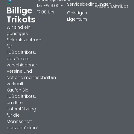
Servicebedingungen
Mo-Fr 9:00 -
Nationaltrikot
Billige
17:00 Uhr
Geistiges
Trikots
Eigentum
Wir sind ein
günstiges
Einkaufszentrum
für
Fußballtrikots,
das Trikots
verschiedener
Vereine und
Nationalmannschaften
verkauft.
Kaufen Sie
Fußballtrikots,
um Ihre
Unterstützung
für die
Mannschaft
auszudrücken!