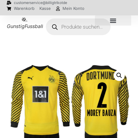
customerservice@billigtrikotde
Warenkorb
Kasse
Mein Konto
GunstigFussballTrikot
EM 2024 Trikots