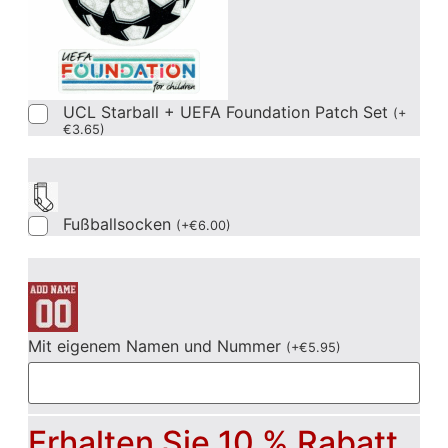
UCL Starball + UEFA Foundation Patch Set
(
+
€
3.65
)
Fußballsocken
(
+
€
6.00
)
Mit eigenem Namen und Nummer
(
+
€
5.95
)
Erhalten Sie 10 % Rabatt