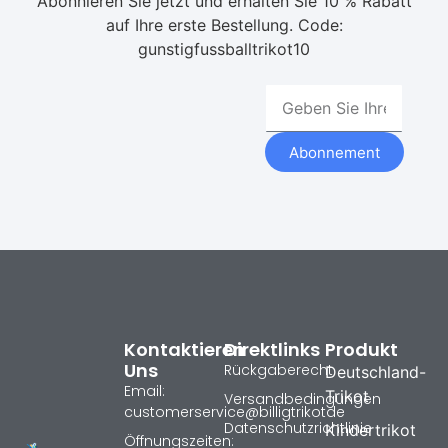
Abonnieren Sie jetzt und erhalten Sie 10 % Rabatt
auf Ihre erste Bestellung. Code:
gunstigfussballtrikot10
Abonnement
Kontaktieren
Direktlinks
Produkt
Uns
Rückgaberecht
Deutschland-
Email:
Trikot
Versandbedingungen
customerservice@billigtrikotde
Datenschutzrichtlinie
Kindertrikot
Öffnungszeiten: