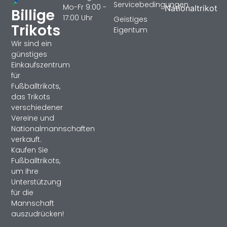
Servicebedingungen
Mo-Fr 9:00 -
Nationaltrikot
Billige
17:00 Uhr
Geistiges
Trikots
Eigentum
Wir sind ein
günstiges
Einkaufszentrum
für
Fußballtrikots,
das Trikots
verschiedener
Vereine und
Nationalmannschaften
verkauft.
Kaufen Sie
Fußballtrikots,
um Ihre
Unterstützung
für die
Mannschaft
auszudrücken!