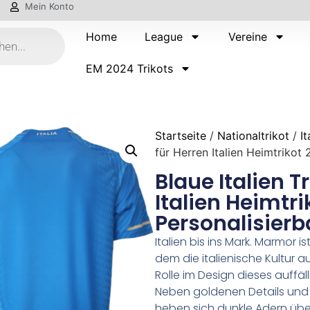
Mein Konto
Home
League
Vereine
EM 2024 Trikots
Startseite
/
Nationaltrikot
/
It
für Herren Italien Heimtrikot
Blaue Italien T
Italien Heimtr
Personalisierb
Italien bis ins Mark. Marmor 
dem die italienische Kultur a
Rolle im Design dieses auffäl
Neben goldenen Details und 
heben sich dunkle Adern übe