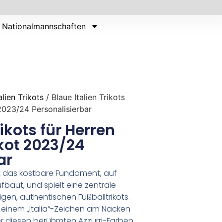
Nationalmannschaften
alien Trikots
/ Blaue Italien Trikots
 2023/24 Personalisierbar
rikots für Herren
ikot 2023/24
ar
ist das kostbare Fundament, auf
ufbaut, und spielt eine zentrale
ligen, authentischen Fußballtrikots.
einem „Italia“-Zeichen am Nacken
r diesen berühmten Azzurri-Farben