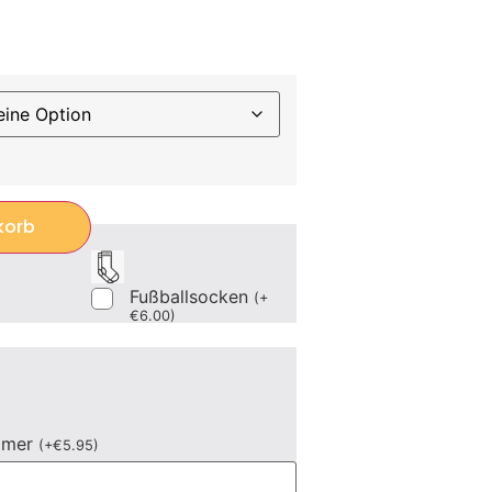
korb
Fußballsocken
(
+
€
6.00
)
mmer
(
+
€
5.95
)