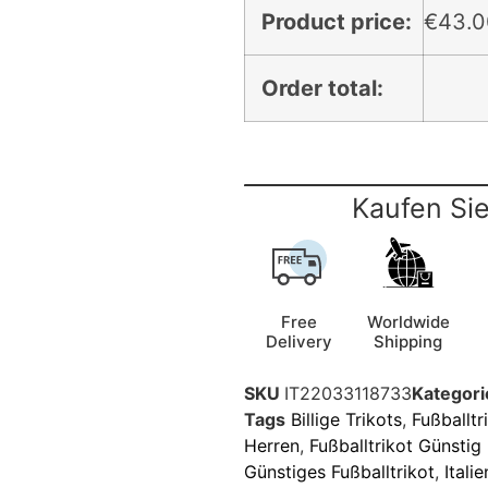
Product price:
€
43.0
Order total:
Kaufen Sie
Free
Worldwide
Delivery
Shipping
SKU
IT22033118733
Kategori
Tags
Billige Trikots
,
Fußballtr
Herren
,
Fußballtrikot Günstig
Günstiges Fußballtrikot
,
Itali