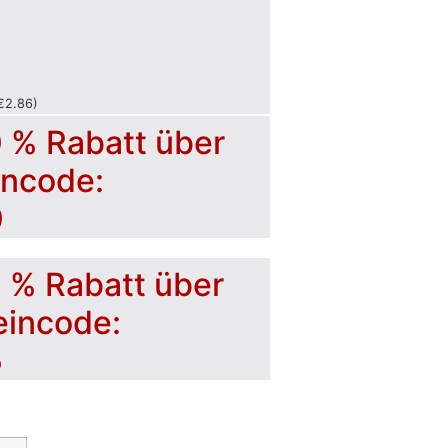
€
2.86
)
0 % Rabatt über
incode:
0
5 % Rabatt über
eincode:
5