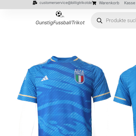
customerservice@billigtrikotde
Warenkorb
Kasse
GunstigFussballTrikot