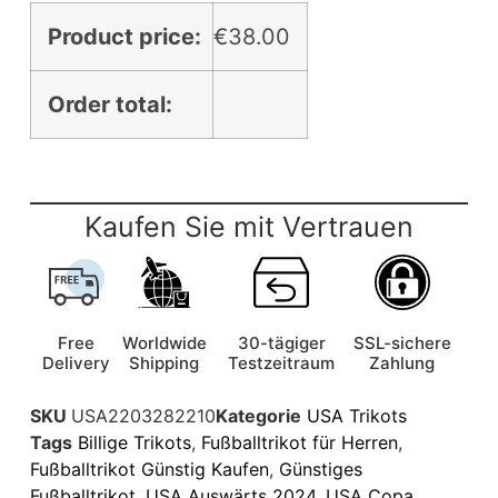
Product price:
€
38.00
Order total:
Kaufen Sie mit Vertrauen
Free
Worldwide
30-tägiger
SSL-sichere
Delivery
Shipping
Testzeitraum
Zahlung
SKU
USA2203282210
Kategorie
USA Trikots
Tags
Billige Trikots
,
Fußballtrikot für Herren
,
Fußballtrikot Günstig Kaufen
,
Günstiges
Fußballtrikot
,
USA Auswärts 2024
,
USA Copa