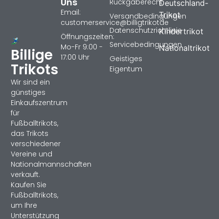
Uns
Rückgaberecht
Deutschland-
Email:
Trikot
Versandbedingungen
customerservice@billigtrikotde
Datenschutzrichtlinie
Kindertrikot
Öffnungszeiten:
Servicebedingungen
Mo-Fr 9:00 -
Nationaltrikot
Billige
17:00 Uhr
Geistiges
Trikots
Eigentum
Wir sind ein
günstiges
Einkaufszentrum
für
Fußballtrikots,
das Trikots
verschiedener
Vereine und
Nationalmannschaften
verkauft.
Kaufen Sie
Fußballtrikots,
um Ihre
Unterstützung