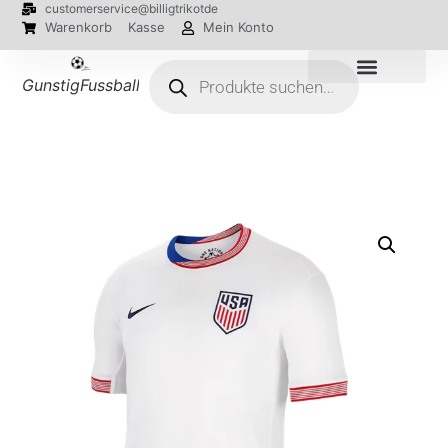
customerservice@billigtrikotde
Warenkorb
Kasse
Mein Konto
GunstigFussballTrikot
EM 2024 Trikots