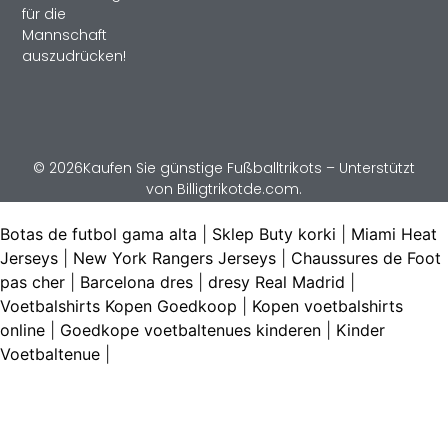
für die
Mannschaft
auszudrücken!
© 2026Kaufen Sie günstige Fußballtrikots – Unterstützt
von Billigtrikotde.com.
Botas de futbol gama alta
|
Sklep Buty korki
|
Miami Heat
Jerseys
|
New York Rangers Jerseys
|
Chaussures de Foot
pas cher
|
Barcelona dres
|
dresy Real Madrid
|
Voetbalshirts Kopen Goedkoop
|
Kopen voetbalshirts
online
|
Goedkope voetbaltenues kinderen
|
Kinder
Voetbaltenue
|