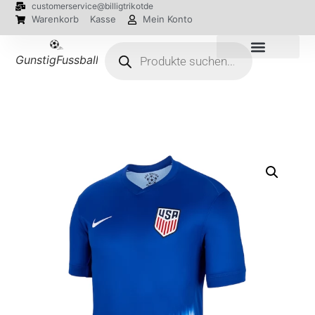
customerservice@billigtrikotde
Warenkorb
Kasse
Mein Konto
GunstigFussballTrikot
EM 2024 Trikots