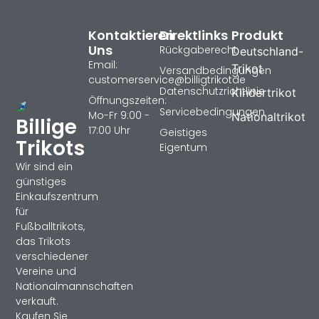
Kontaktieren
Direktlinks
Produkt
Uns
Rückgaberecht
Deutschland-
Email:
Trikot
Versandbedingungen
customerservice@billigtrikotde
Datenschutzrichtlinie
Kindertrikot
Öffnungszeiten:
Servicebedingungen
Mo-Fr 9:00 -
Nationaltrikot
Billige
17:00 Uhr
Geistiges
Trikots
Eigentum
Wir sind ein
günstiges
Einkaufszentrum
für
Fußballtrikots,
das Trikots
verschiedener
Vereine und
Nationalmannschaften
verkauft.
Kaufen Sie