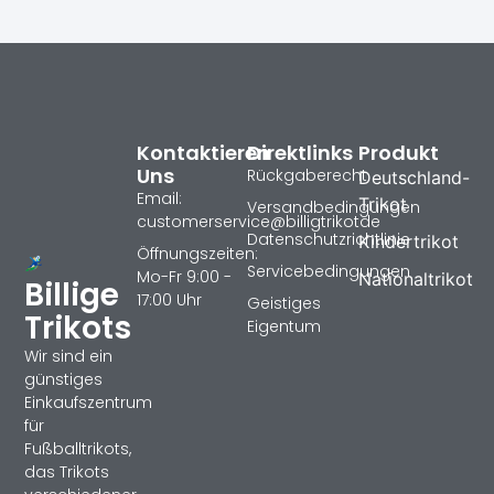
Kontaktieren
Direktlinks
Produkt
Uns
Rückgaberecht
Deutschland-
Email:
Trikot
Versandbedingungen
customerservice@billigtrikotde
Datenschutzrichtlinie
Kindertrikot
Öffnungszeiten:
Servicebedingungen
Mo-Fr 9:00 -
Nationaltrikot
Billige
17:00 Uhr
Geistiges
Trikots
Eigentum
Wir sind ein
günstiges
Einkaufszentrum
für
Fußballtrikots,
das Trikots