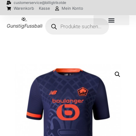
customerservice@billigtrikotde
Warenkorb
Kasse
Mein Konto
GunstigFussballTrikot
EM 2024 Trikots