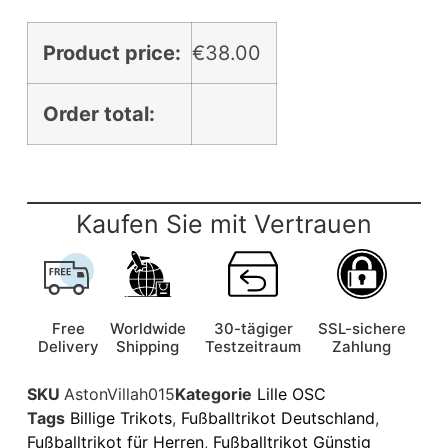
Product price:
€
38.00
Order total:
Kaufen Sie mit Vertrauen
Free
Worldwide
30-tägiger
SSL-sichere
Delivery
Shipping
Testzeitraum
Zahlung
SKU
AstonVillah015
Kategorie
Lille OSC
Tags
Billige Trikots
,
Fußballtrikot Deutschland
,
Fußballtrikot für Herren
,
Fußballtrikot Günstig