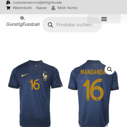
customerservice@billigtrikotde
Warenkorb
Kasse
Mein Konto
GunstigFussballTrikot
EM 2024 Trikots