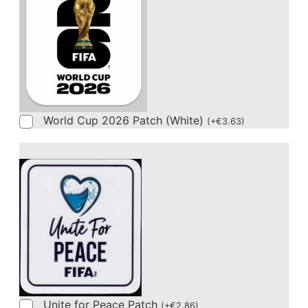
World Cup 2026 Patch (White)
(
+
€
3.63
)
Unite for Peace Patch
(
+
€
2.86
)