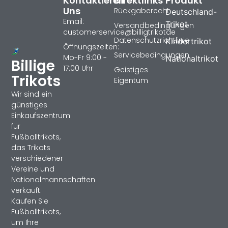
Kontaktieren
Direktlinks
Produkt
Uns
Rückgaberecht
Deutschland-
Email:
Trikot
Versandbedingungen
customerservice@billigtrikotde
Datenschutzrichtlinie
Kindertrikot
Öffnungszeiten:
Servicebedingungen
Mo-Fr 9:00 -
Nationaltrikot
Billige
17:00 Uhr
Geistiges
Trikots
Eigentum
Wir sind ein
günstiges
Einkaufszentrum
für
Fußballtrikots,
das Trikots
verschiedener
Vereine und
Nationalmannschaften
verkauft.
Kaufen Sie
Fußballtrikots,
um Ihre