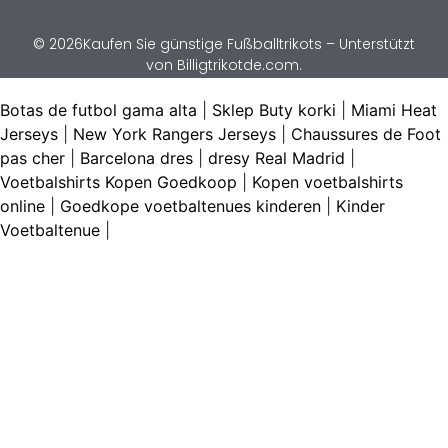
© 2026Kaufen Sie günstige Fußballtrikots – Unterstützt
von Billigtrikotde.com.
Botas de futbol gama alta
|
Sklep Buty korki
|
Miami Heat
Jerseys
|
New York Rangers Jerseys
|
Chaussures de Foot
pas cher
|
Barcelona dres
|
dresy Real Madrid
|
Voetbalshirts Kopen Goedkoop
|
Kopen voetbalshirts
online
|
Goedkope voetbaltenues kinderen
|
Kinder
Voetbaltenue
|