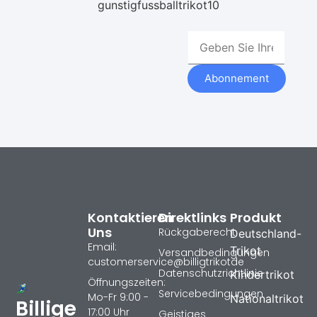
gunstigfussballtrikot10
Abonnement
Kontaktieren
Direktlinks
Produkt
Uns
Rückgaberecht
Deutschland-
Email:
Trikot
Versandbedingungen
customerservice@billigtrikotde
Datenschutzrichtlinie
Kindertrikot
Öffnungszeiten:
Servicebedingungen
Mo-Fr 9:00 -
Nationaltrikot
Billige
17:00 Uhr
Geistiges