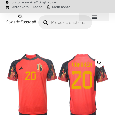
customerservice@billigtrikotde
Warenkorb
Kasse
Mein Konto
GunstigFussballTrikot
EM 2024 Trikots