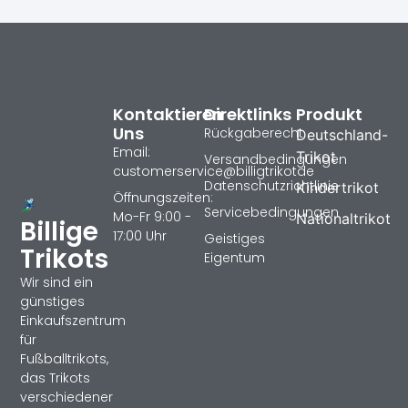
Kontaktieren
Direktlinks
Produkt
Uns
Rückgaberecht
Deutschland-
Email:
Trikot
Versandbedingungen
customerservice@billigtrikotde
Datenschutzrichtlinie
Kindertrikot
Öffnungszeiten:
Servicebedingungen
Mo-Fr 9:00 -
Nationaltrikot
Billige
17:00 Uhr
Geistiges
Trikots
Eigentum
Wir sind ein
günstiges
Einkaufszentrum
für
Fußballtrikots,
das Trikots
verschiedener