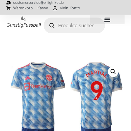
customerservice@billigtrikotde
Warenkorb
Kasse
Mein Konto
GunstigFussballTrikot
EM 2024 Trikots