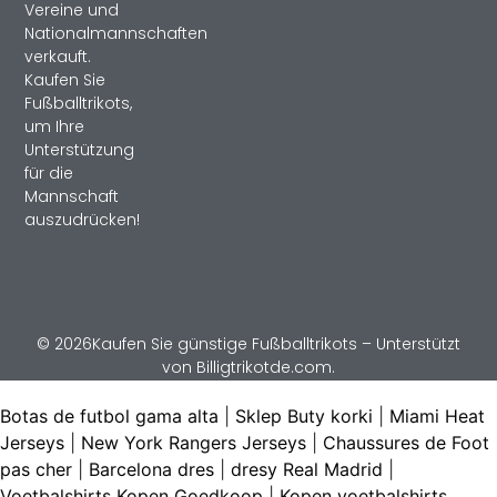
Vereine und
Nationalmannschaften
verkauft.
Kaufen Sie
Fußballtrikots,
um Ihre
Unterstützung
für die
Mannschaft
auszudrücken!
© 2026Kaufen Sie günstige Fußballtrikots – Unterstützt
von Billigtrikotde.com.
Botas de futbol gama alta
|
Sklep Buty korki
|
Miami Heat
Jerseys
|
New York Rangers Jerseys
|
Chaussures de Foot
pas cher
|
Barcelona dres
|
dresy Real Madrid
|
Voetbalshirts Kopen Goedkoop
|
Kopen voetbalshirts