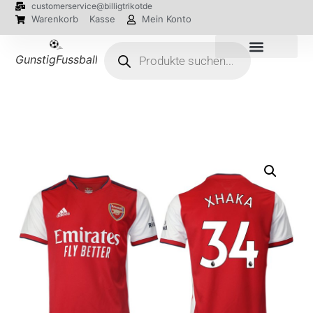
customerservice@billigtrikotde
Warenkorb
Kasse
Mein Konto
GunstigFussballTrikot
EM 2024 Trikots