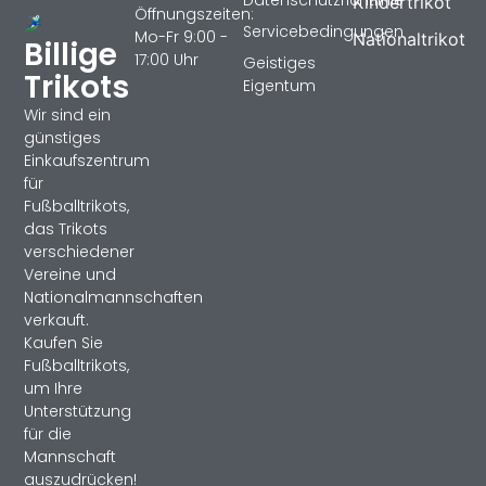
Kindertrikot
Öffnungszeiten:
Servicebedingungen
Mo-Fr 9:00 -
Nationaltrikot
Billige
17:00 Uhr
Geistiges
Trikots
Eigentum
Wir sind ein
günstiges
Einkaufszentrum
für
Fußballtrikots,
das Trikots
verschiedener
Vereine und
Nationalmannschaften
verkauft.
Kaufen Sie
Fußballtrikots,
um Ihre
Unterstützung
für die
Mannschaft
auszudrücken!