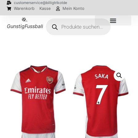
customerservice@billigtrikotde
Warenkorb
Kasse
Mein Konto
GunstigFussballTrikot
EM 2024 Trikots