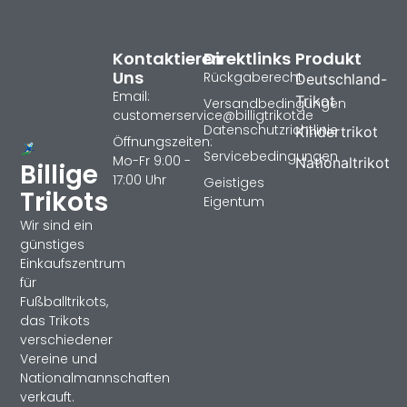
Kontaktieren
Direktlinks
Produkt
Uns
Rückgaberecht
Deutschland-
Email:
Trikot
Versandbedingungen
customerservice@billigtrikotde
Datenschutzrichtlinie
Kindertrikot
Öffnungszeiten:
Servicebedingungen
Mo-Fr 9:00 -
Nationaltrikot
Billige
17:00 Uhr
Geistiges
Trikots
Eigentum
Wir sind ein
günstiges
Einkaufszentrum
für
Fußballtrikots,
das Trikots
verschiedener
Vereine und
Nationalmannschaften
verkauft.