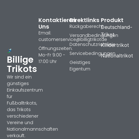
Kontaktieren
Direktlinks
Produkt
Uns
Rückgaberecht
Deutschland-
Email:
Trikot
Versandbedingungen
customerservice@billigtrikotde
Datenschutzrichtlinie
Kindertrikot
Öffnungszeiten:
Servicebedingungen
Mo-Fr 9:00 -
Nationaltrikot
Billige
17:00 Uhr
Geistiges
Trikots
Eigentum
Wir sind ein
günstiges
Einkaufszentrum
für
Fußballtrikots,
das Trikots
verschiedener
Vereine und
Nationalmannschaften
verkauft.