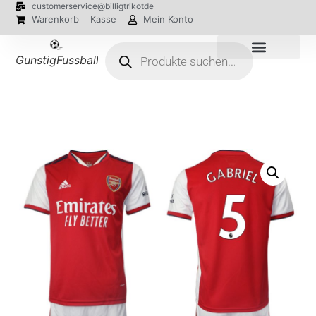
customerservice@billigtrikotde
Warenkorb
Kasse
Mein Konto
GunstigFussballTrikot
EM 2024 Trikots