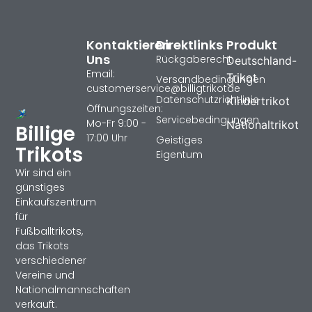
Kontaktieren
Direktlinks
Produkt
Uns
Rückgaberecht
Deutschland-
Email:
Trikot
Versandbedingungen
customerservice@billigtrikotde
Datenschutzrichtlinie
Kindertrikot
Öffnungszeiten:
Servicebedingungen
Mo-Fr 9:00 -
Nationaltrikot
Billige
17:00 Uhr
Geistiges
Trikots
Eigentum
Wir sind ein
günstiges
Einkaufszentrum
für
Fußballtrikots,
das Trikots
verschiedener
Vereine und
Nationalmannschaften
verkauft.