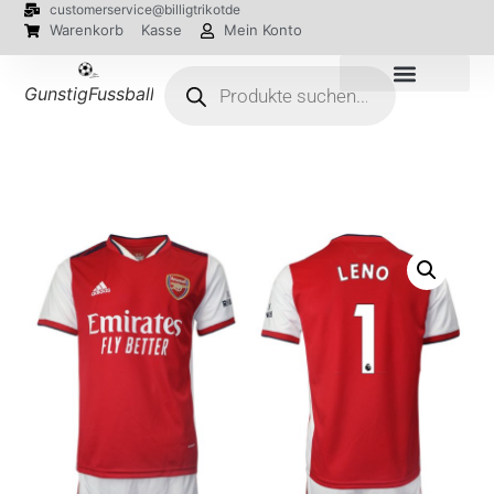
customerservice@billigtrikotde
Warenkorb
Kasse
Mein Konto
GunstigFussballTrikot
EM 2024 Trikots