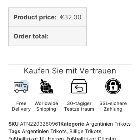
Product price:
€
32.00
Order total:
Kaufen Sie mit Vertrauen
Free
Worldwide
30-tägiger
SSL-sichere
Delivery
Shipping
Testzeitraum
Zahlung
SKU
ATN2203280961
Kategorie
Argentinien Trikots
Tags
Argentinien Trikots
,
Billige Trikots
,
Fußballtrikot für Herren
,
Fußballtrikot Günstig