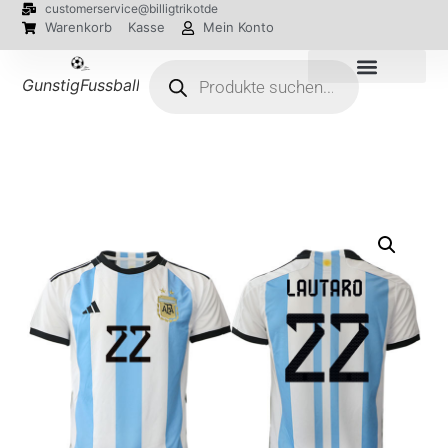
customerservice@billigtrikotde
Warenkorb
Kasse
Mein Konto
GunstigFussballTrikot
EM 2024 Trikots