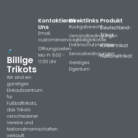
Kontaktieren
Direktlinks
Produkt
Uns
Rückgaberecht
Deutschland-
Email:
Trikot
Versandbedingungen
customerservice@billigtrikotde
Datenschutzrichtlinie
Kindertrikot
Öffnungszeiten:
Servicebedingungen
Mo-Fr 9:00 -
Nationaltrikot
Billige
17:00 Uhr
Geistiges
Trikots
Eigentum
Wir sind ein
günstiges
Einkaufszentrum
für
Fußballtrikots,
das Trikots
verschiedener
Vereine und
Nationalmannschaften
verkauft.