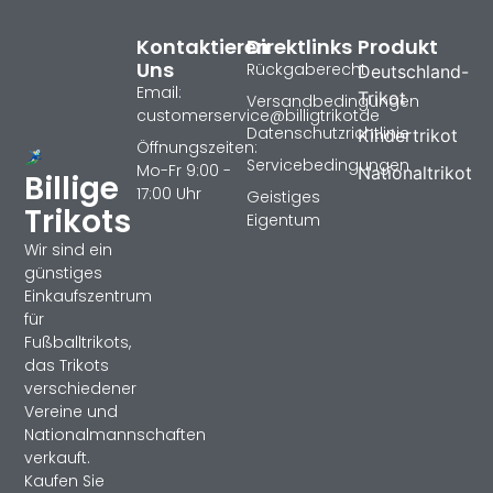
Kontaktieren
Direktlinks
Produkt
Uns
Rückgaberecht
Deutschland-
Email:
Trikot
Versandbedingungen
customerservice@billigtrikotde
Datenschutzrichtlinie
Kindertrikot
Öffnungszeiten:
Servicebedingungen
Mo-Fr 9:00 -
Nationaltrikot
Billige
17:00 Uhr
Geistiges
Trikots
Eigentum
Wir sind ein
günstiges
Einkaufszentrum
für
Fußballtrikots,
das Trikots
verschiedener
Vereine und
Nationalmannschaften
verkauft.
Kaufen Sie