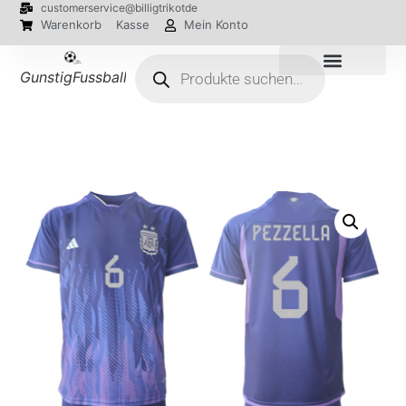
customerservice@billigtrikotde
Warenkorb
Kasse
Mein Konto
GunstigFussballTrikot
EM 2024 Trikots