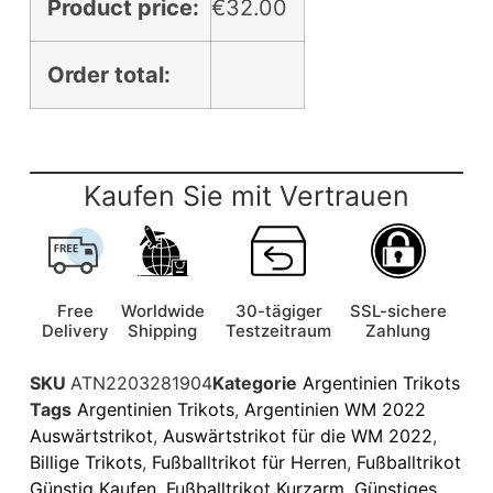
Product price:
€
32.00
Order total:
Kaufen Sie mit Vertrauen
Free
Worldwide
30-tägiger
SSL-sichere
Delivery
Shipping
Testzeitraum
Zahlung
SKU
ATN2203281904
Kategorie
Argentinien Trikots
Tags
Argentinien Trikots
,
Argentinien WM 2022
Auswärtstrikot
,
Auswärtstrikot für die WM 2022
,
Billige Trikots
,
Fußballtrikot für Herren
,
Fußballtrikot
Günstig Kaufen
,
Fußballtrikot Kurzarm
,
Günstiges