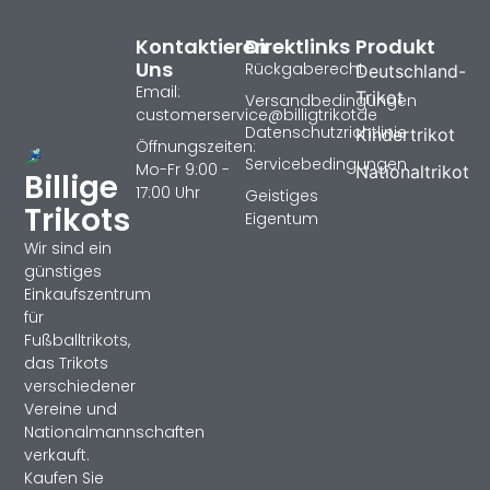
Kontaktieren
Direktlinks
Produkt
Uns
Rückgaberecht
Deutschland-
Email:
Trikot
Versandbedingungen
customerservice@billigtrikotde
Datenschutzrichtlinie
Kindertrikot
Öffnungszeiten:
Servicebedingungen
Mo-Fr 9:00 -
Nationaltrikot
Billige
17:00 Uhr
Geistiges
Trikots
Eigentum
Wir sind ein
günstiges
Einkaufszentrum
für
Fußballtrikots,
das Trikots
verschiedener
Vereine und
Nationalmannschaften
verkauft.
Kaufen Sie