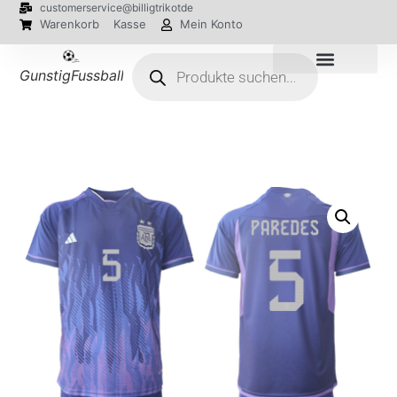
customerservice@billigtrikotde
Warenkorb
Kasse
Mein Konto
GunstigFussballTrikot
EM 2024 Trikots