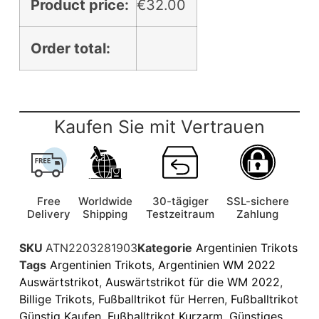
Product price:
€
32.00
Order total:
Kaufen Sie mit Vertrauen
Free
Worldwide
30-tägiger
SSL-sichere
Delivery
Shipping
Testzeitraum
Zahlung
SKU
ATN2203281903
Kategorie
Argentinien Trikots
Tags
Argentinien Trikots
,
Argentinien WM 2022
Auswärtstrikot
,
Auswärtstrikot für die WM 2022
,
Billige Trikots
,
Fußballtrikot für Herren
,
Fußballtrikot
Günstig Kaufen
,
Fußballtrikot Kurzarm
,
Günstiges