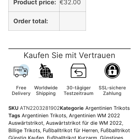
Product price:
€
32.00
Order total:
Kaufen Sie mit Vertrauen
Free
Worldwide
30-tägiger
SSL-sichere
Delivery
Shipping
Testzeitraum
Zahlung
SKU
ATN2203281902
Kategorie
Argentinien Trikots
Tags
Argentinien Trikots
,
Argentinien WM 2022
Auswärtstrikot
,
Auswärtstrikot für die WM 2022
,
Billige Trikots
,
Fußballtrikot für Herren
,
Fußballtrikot
Günstig Kaufen
,
Fußballtrikot Kurzarm
,
Günstiges