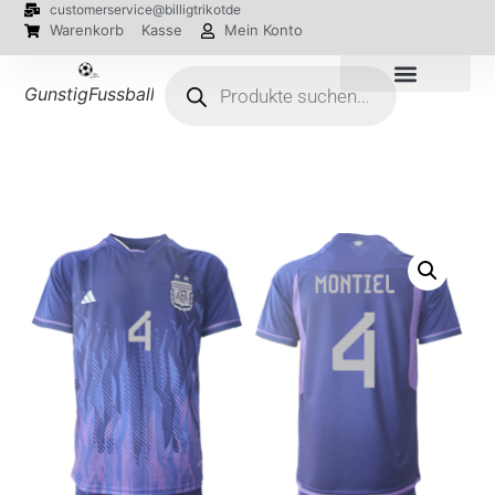
customerservice@billigtrikotde
Warenkorb
Kasse
Mein Konto
GunstigFussballTrikot
EM 2024 Trikots