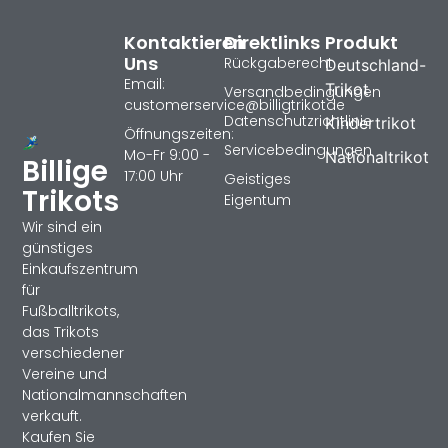
Kontaktieren
Direktlinks
Produkt
Uns
Rückgaberecht
Deutschland-
Email:
Trikot
Versandbedingungen
customerservice@billigtrikotde
Datenschutzrichtlinie
Kindertrikot
Öffnungszeiten:
Servicebedingungen
Mo-Fr 9:00 -
Nationaltrikot
Billige
17:00 Uhr
Geistiges
Trikots
Eigentum
Wir sind ein
günstiges
Einkaufszentrum
für
Fußballtrikots,
das Trikots
verschiedener
Vereine und
Nationalmannschaften
verkauft.
Kaufen Sie