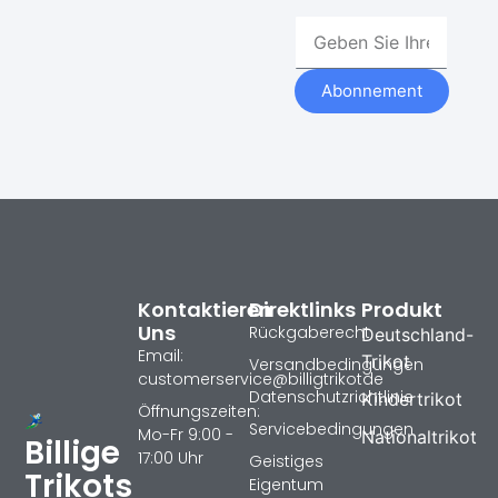
Abonnement
Kontaktieren
Direktlinks
Produkt
Uns
Rückgaberecht
Deutschland-
Email:
Trikot
Versandbedingungen
customerservice@billigtrikotde
Datenschutzrichtlinie
Kindertrikot
Öffnungszeiten:
Servicebedingungen
Mo-Fr 9:00 -
Nationaltrikot
Billige
17:00 Uhr
Geistiges
Trikots
Eigentum