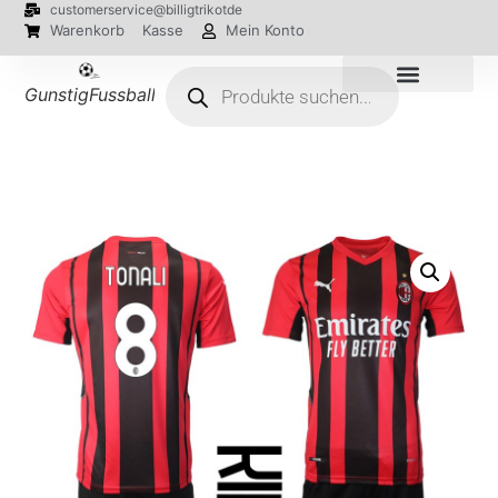
customerservice@billigtrikotde
Warenkorb
Kasse
Mein Konto
GunstigFussballTrikot
EM 2024 Trikots