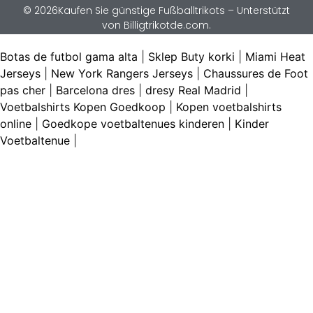
© 2026Kaufen Sie günstige Fußballtrikots – Unterstützt
von Billigtrikotde.com.
Botas de futbol gama alta
|
Sklep Buty korki
|
Miami Heat
Jerseys
|
New York Rangers Jerseys
|
Chaussures de Foot
pas cher
|
Barcelona dres
|
dresy Real Madrid
|
Voetbalshirts Kopen Goedkoop
|
Kopen voetbalshirts
online
|
Goedkope voetbaltenues kinderen
|
Kinder
Voetbaltenue
|