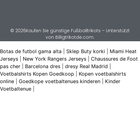
© 2026Kaufen Sie günstige Fußballtrikots – Unterstützt
von Billigtrikotde.com.
Botas de futbol gama alta
|
Sklep Buty korki
|
Miami Heat
Jerseys
|
New York Rangers Jerseys
|
Chaussures de Foot
pas cher
|
Barcelona dres
|
dresy Real Madrid
|
Voetbalshirts Kopen Goedkoop
|
Kopen voetbalshirts
online
|
Goedkope voetbaltenues kinderen
|
Kinder
Voetbaltenue
|