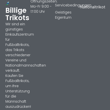
Öffnungszeiten:
Servicebedingungen
Mo-Fr 9:00 -
Nationaltrikot
Billige
17:00 Uhr
Geistiges
Trikots
Eigentum
Wir sind ein
günstiges
Einkaufszentrum
für
Fußballtrikots,
das Trikots
verschiedener
Vereine und
Nationalmannschaften
verkauft.
Kaufen Sie
Fußballtrikots,
um Ihre
Unterstützung
für die
Mannschaft
auszudrücken!