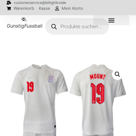
customerservice@billigtrikotde
Warenkorb
Kasse
Mein Konto
GunstigFussballTrikot
EM 2024 Trikots