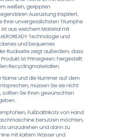
em weißen, gerippten
egendären Ausrüstung inspiriert,
e ihrer unvergesslichsten Triumphe
s ist aus weichem Material mit
r AEROREADY Technologie und
rockenes und bequemes
der Rückseite zeigt außerdem, dass
 Produkt ist Primegreen: hergestellt
len Recyclingmaterialien.
er Name und die Nummer auf dem
ntsprechen, müssen Sie sie nicht
 sollten Sie Ihren gewünschten
geben.
empfohlen, Fußballtrikots von Hand
Waschmaschine benutzen möchten,
ikots umzudrehen und dann zu
chine mit kaltem Wasser und