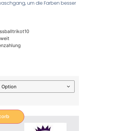
waschgang, um die Farben besser
sballtrikot10
weit
enzahlung
korb