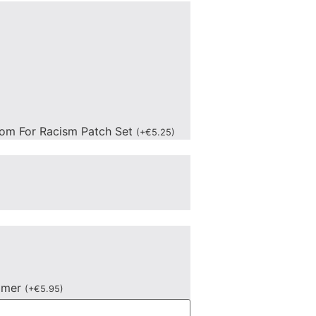
om For Racism Patch Set
(
+
€
5.25
)
mmer
(
+
€
5.95
)