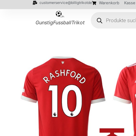
customerservice@billigtrikotde
Warenkorb
Kasse
GunstigFussballTrikot