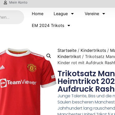
Mein Konto
Home
League
Vereine
EM 2024 Trikots
Startseite
/
Kindertrikots
/
Ma
Kindertrikot
/ Trikotsatz Man
Kinder rot mit Aufdruck Rash
Trikotsatz Man
Heimtrikot 202
Aufdruck Rash
Junge Talente, Biss und die n
Säulen bescheren Mancheste
Jahrhundert lang rauschende
Manchester United Trikot für