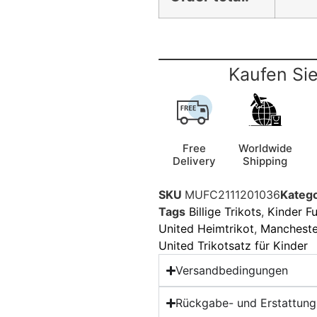
Kaufen Sie
Free
Worldwide
Delivery
Shipping
SKU
MUFC2111201036
Katego
Tags
Billige Trikots
,
Kinder Fu
United Heimtrikot
,
Manchester
United Trikotsatz für Kinder
Versandbedingungen
Rückgabe- und Erstattungs