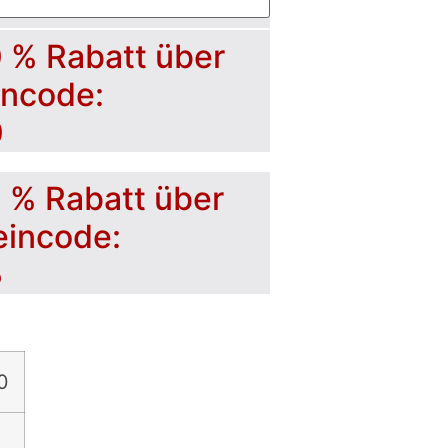
0 % Rabatt über
incode:
0
5 % Rabatt über
eincode:
5
0