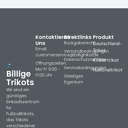
Kontaktieren
Direktlinks
Produkt
Uns
Rückgaberecht
Deutschland-
Email:
Trikot
Versandbedingungen
customerservice@billigtrikotde
Datenschutzrichtlinie
Kindertrikot
Öffnungszeiten:
Servicebedingungen
Mo-Fr 9:00 -
Nationaltrikot
Billige
17:00 Uhr
Geistiges
Trikots
Eigentum
Wir sind ein
günstiges
Einkaufszentrum
für
Fußballtrikots,
das Trikots
verschiedener