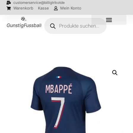
customerservice@billigtrikotde
Warenkorb
Kasse
Mein Konto
GunstigFussballTrikot
EM 2024 Trikots