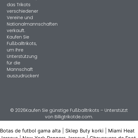
das Trikots
verschiedener
Vereine und
Nationalmannschaften
verkauft.
Kaufen Sie
Fußballtrikots,
um Ihre
Unterstützung
für die
Mannschaft
auszudrücken!
© 2026Kaufen Sie günstige Fußballtrikots – Unterstützt
von Billigtrikotde.com.
Botas de futbol gama alta
|
Sklep Buty korki
|
Miami Heat
Jerseys
|
New York Rangers Jerseys
|
Chaussures de Foot