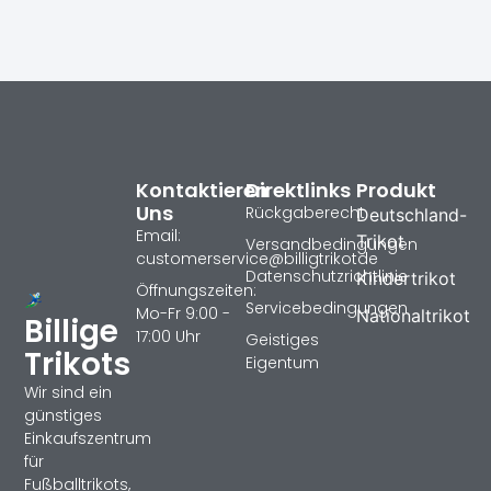
Kontaktieren
Direktlinks
Produkt
Uns
Rückgaberecht
Deutschland-
Email:
Trikot
Versandbedingungen
customerservice@billigtrikotde
Datenschutzrichtlinie
Kindertrikot
Öffnungszeiten:
Servicebedingungen
Mo-Fr 9:00 -
Nationaltrikot
Billige
17:00 Uhr
Geistiges
Trikots
Eigentum
Wir sind ein
günstiges
Einkaufszentrum
für
Fußballtrikots,