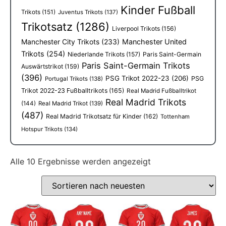
Kinder Fußball
Trikots
(151)
Juventus Trikots
(137)
Trikotsatz
(1286)
Liverpool Trikots
(156)
Manchester City Trikots
(233)
Manchester United
Trikots
(254)
Niederlande Trikots
(157)
Paris Saint-Germain
Paris Saint-Germain Trikots
Auswärtstrikot
(159)
(396)
PSG Trikot 2022-23
(206)
PSG
Portugal Trikots
(138)
Trikot 2022-23 Fußballtrikots
(165)
Real Madrid Fußballtrikot
Real Madrid Trikots
(144)
Real Madrid Trikot
(139)
(487)
Real Madrid Trikotsatz für Kinder
(162)
Tottenham
Hotspur Trikots
(134)
Alle 10 Ergebnisse werden angezeigt