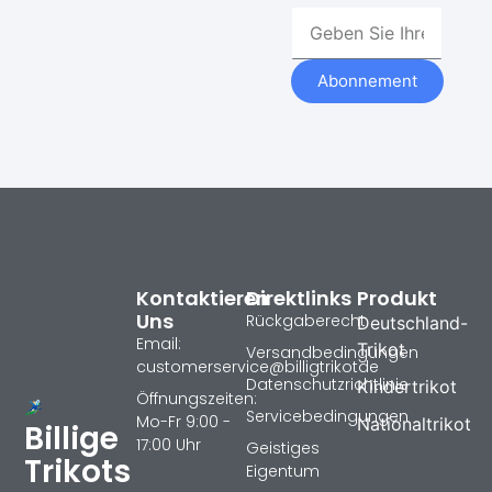
Abonnement
Kontaktieren
Direktlinks
Produkt
Uns
Rückgaberecht
Deutschland-
Email:
Trikot
Versandbedingungen
customerservice@billigtrikotde
Datenschutzrichtlinie
Kindertrikot
Öffnungszeiten:
Servicebedingungen
Mo-Fr 9:00 -
Nationaltrikot
Billige
17:00 Uhr
Geistiges
Trikots
Eigentum