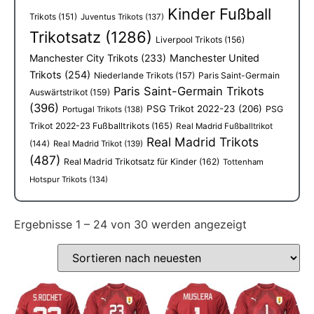
Kinder Fußball
Trikots
(151)
Juventus Trikots
(137)
Trikotsatz
(1286)
Liverpool Trikots
(156)
Manchester City Trikots
(233)
Manchester United
Trikots
(254)
Niederlande Trikots
(157)
Paris Saint-Germain
Paris Saint-Germain Trikots
Auswärtstrikot
(159)
(396)
PSG Trikot 2022-23
(206)
PSG
Portugal Trikots
(138)
Trikot 2022-23 Fußballtrikots
(165)
Real Madrid Fußballtrikot
Real Madrid Trikots
(144)
Real Madrid Trikot
(139)
(487)
Real Madrid Trikotsatz für Kinder
(162)
Tottenham
Hotspur Trikots
(134)
Ergebnisse 1 – 24 von 30 werden angezeigt