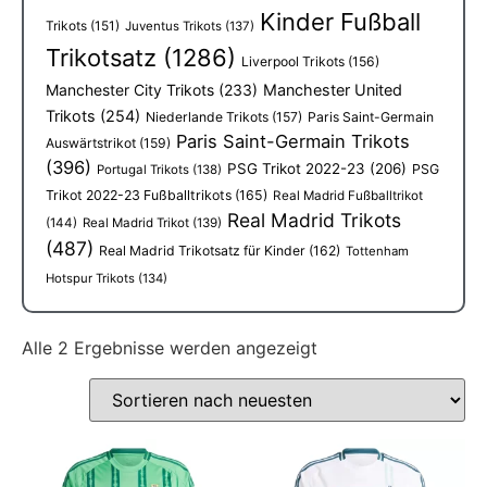
Kinder Fußball
Trikots
(151)
Juventus Trikots
(137)
Trikotsatz
(1286)
Liverpool Trikots
(156)
Manchester City Trikots
(233)
Manchester United
Trikots
(254)
Niederlande Trikots
(157)
Paris Saint-Germain
Paris Saint-Germain Trikots
Auswärtstrikot
(159)
(396)
PSG Trikot 2022-23
(206)
PSG
Portugal Trikots
(138)
Trikot 2022-23 Fußballtrikots
(165)
Real Madrid Fußballtrikot
Real Madrid Trikots
(144)
Real Madrid Trikot
(139)
(487)
Real Madrid Trikotsatz für Kinder
(162)
Tottenham
Hotspur Trikots
(134)
Alle 2 Ergebnisse werden angezeigt