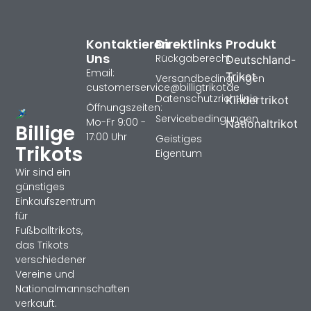
Kontaktieren
Direktlinks
Produkt
Uns
Rückgaberecht
Deutschland-
Email:
Trikot
Versandbedingungen
customerservice@billigtrikotde
Datenschutzrichtlinie
Kindertrikot
Öffnungszeiten:
Servicebedingungen
Mo-Fr 9:00 -
Nationaltrikot
Billige
17:00 Uhr
Geistiges
Trikots
Eigentum
Wir sind ein
günstiges
Einkaufszentrum
für
Fußballtrikots,
das Trikots
verschiedener
Vereine und
Nationalmannschaften
verkauft.