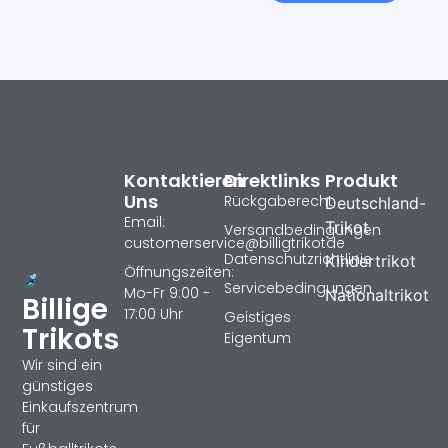
Kontaktieren
Direktlinks
Produkt
Uns
Rückgaberecht
Deutschland-
Email:
Trikot
Versandbedingungen
customerservice@billigtrikotde
Datenschutzrichtlinie
Kindertrikot
Öffnungszeiten:
Servicebedingungen
Mo-Fr 9:00 -
Nationaltrikot
Billige
17:00 Uhr
Geistiges
Trikots
Eigentum
Wir sind ein
günstiges
Einkaufszentrum
für