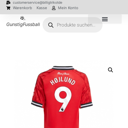
customerservice@billigtrikotde
Warenkorb
Kasse
Mein Konto
GunstigFussballTrikot
EM 2024 Trikots