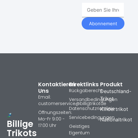
Abonnement
Kontaktieren
Direktlinks
Produkt
Uns
Rückgaberecht
Deutschland-
Email:
Trikot
Versandbedingungen
customerservice@billigtrikotde
Datenschutzrichtlinie
Kindertrikot
Öffnungszeiten:
Servicebedingungen
Mo-Fr 9:00 -
Nationaltrikot
Billige
17:00 Uhr
Geistiges
Trikots
Eigentum