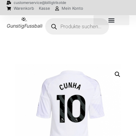
customerservice@billigtrikotde
Warenkorb
Kasse
Mein Konto
GunstigFussballTrikot
EM 2024 Trikots