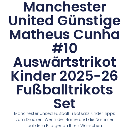
Manchester
United Günstige
Matheus Cunha
#10
Auswärtstrikot
Kinder 2025-26
Fußballtrikots
Set
Manchester United Fußball Trikotsatz Kinder Tipps
zum Drucken: Wenn der Name und die Nummer
auf dem Bild genau Ihren Wünschen