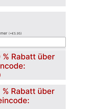
mmer
(
+
€
5.95
)
0 % Rabatt über
incode:
0
5 % Rabatt über
eincode: