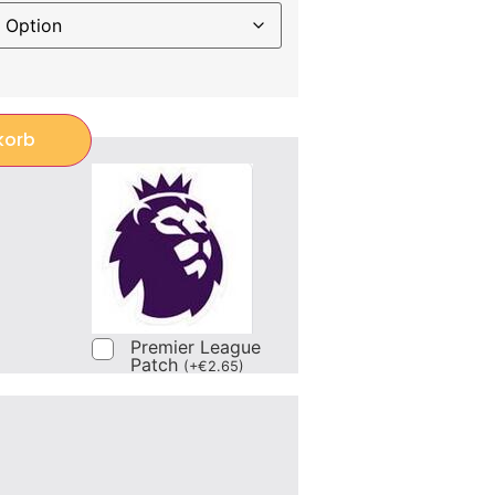
korb
Premier League
Patch
(
+
€
2.65
)