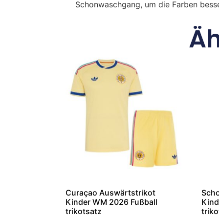
Schonwaschgang, um die Farben besse
Äh
Curaçao Auswärtstrikot
Scho
Kinder WM 2026 Fußball
Kind
trikotsatz
trik