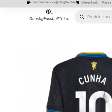
customerservice@billigtrikotde
Warenkorb
Kasse
GunstigFussballTrikot