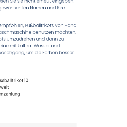
n Sie sie nicht erneut eingeben.
en gewünschten Namen und Ihre
empfohlen, Fußballtrikots von Hand
Waschmaschine benutzen möchten,
ikots umzudrehen und dann zu
chine mit kaltem Wasser und
waschgang, um die Farben besser
sballtrikot10
weit
enzahlung