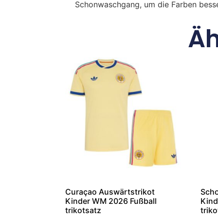
Schonwaschgang, um die Farben besse
Äh
Curaçao Auswärtstrikot
Scho
Kinder WM 2026 Fußball
Kind
trikotsatz
trik