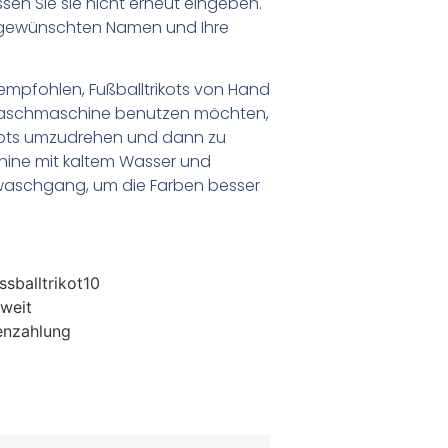
n Sie sie nicht erneut eingeben.
en gewünschten Namen und Ihre
empfohlen, Fußballtrikots von Hand
Waschmaschine benutzen möchten,
ikots umzudrehen und dann zu
chine mit kaltem Wasser und
waschgang, um die Farben besser
sballtrikot10
weit
enzahlung