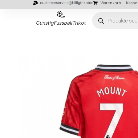
customerservice@billigtrikotde
Warenkorb
Kasse
GunstigFussballTrikot