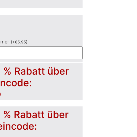
mmer
(
+
€
5.95
)
0 % Rabatt über
incode:
0
5 % Rabatt über
eincode: