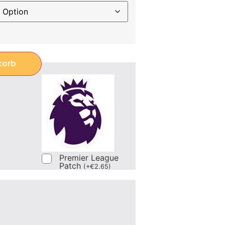
korb
Premier League
Patch
(
+
€
2.65
)