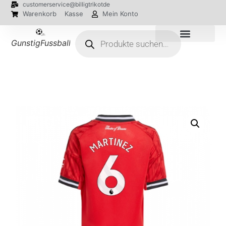
customerservice@billigtrikotde
Warenkorb
Kasse
Mein Konto
GunstigFussballTrikot
EM 2024 Trikots