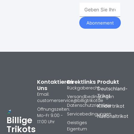
Abonnement
Kontaktieren
Direktlinks
Produkt
Uns
Rückgaberecht
Deutschland-
Email:
Trikot
Versandbedingungen
customerservice@billigtrikotde
Datenschutzrichtlinie
Kindertrikot
Öffnungszeiten:
Servicebedingungen
Mo-Fr 9:00 -
Nationaltrikot
Billige
17:00 Uhr
Geistiges
Trikots
Eigentum