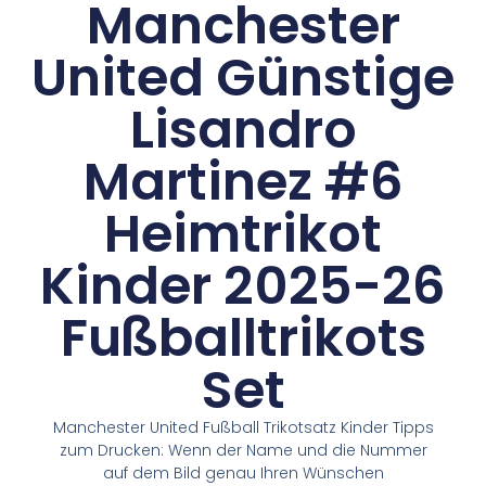
Manchester
United Günstige
Lisandro
Martinez #6
Heimtrikot
Kinder 2025-26
Fußballtrikots
Set
Manchester United Fußball Trikotsatz Kinder Tipps
zum Drucken: Wenn der Name und die Nummer
auf dem Bild genau Ihren Wünschen