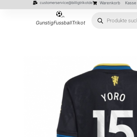
customerservice@billigtrikotde
Warenkorb
Kasse
GunstigFussballTrikot