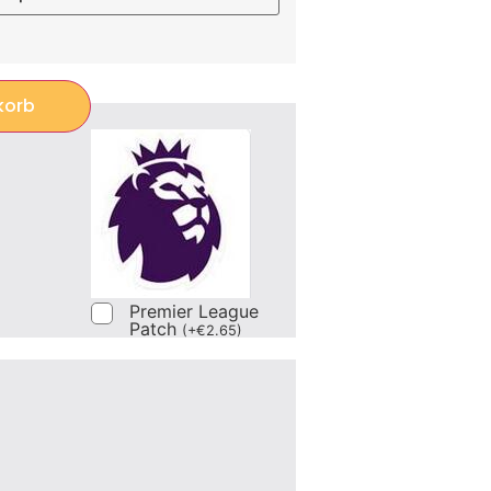
korb
Premier League
Patch
(
+
€
2.65
)