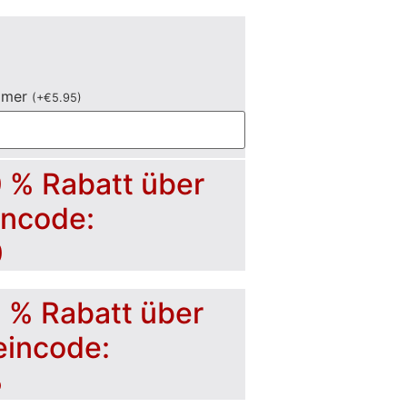
mmer
(
+
€
5.95
)
0 % Rabatt über
incode:
0
5 % Rabatt über
eincode:
5