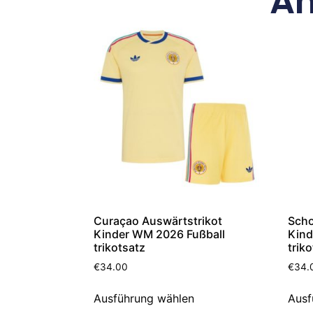
Äh
Curaçao Auswärtstrikot
Scho
Kinder WM 2026 Fußball
Kind
trikotsatz
trik
€
34.00
€
34.
Ausführung wählen
Ausf