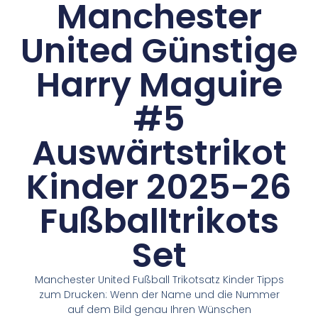
Manchester
United Günstige
Harry Maguire
#5
Auswärtstrikot
Kinder 2025-26
Fußballtrikots
Set
Manchester United Fußball Trikotsatz Kinder Tipps
zum Drucken: Wenn der Name und die Nummer
auf dem Bild genau Ihren Wünschen