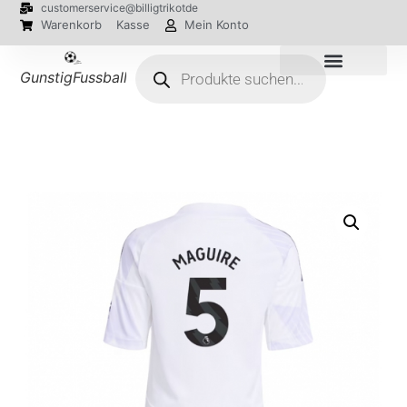
customerservice@billigtrikotde
Warenkorb
Kasse
Mein Konto
GunstigFussballTrikot
EM 2024 Trikots