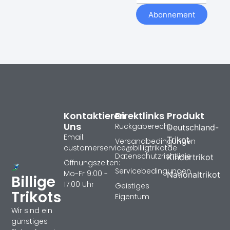
Abonnement
Kontaktieren
Direktlinks
Produkt
Uns
Rückgaberecht
Deutschland-
Email:
Trikot
Versandbedingungen
customerservice@billigtrikotde
Datenschutzrichtlinie
Kindertrikot
Öffnungszeiten:
Servicebedingungen
Mo-Fr 9:00 -
Nationaltrikot
Billige
17:00 Uhr
Geistiges
Trikots
Eigentum
Wir sind ein
günstiges