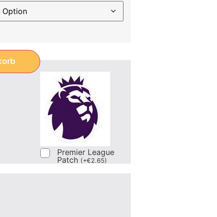
korb
Premier League
Patch
(
+
€
2.65
)