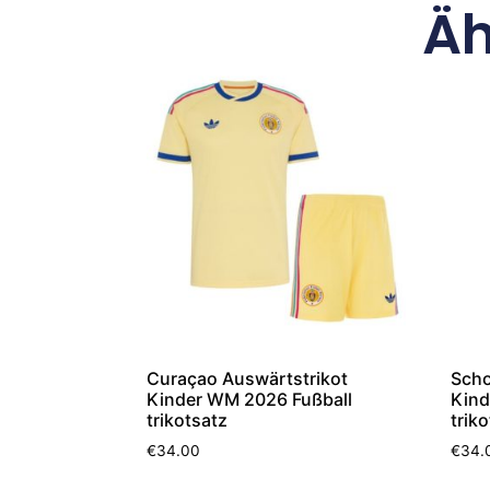
Äh
Curaçao Auswärtstrikot
Scho
Kinder WM 2026 Fußball
Kind
trikotsatz
trik
€
34.00
€
34.