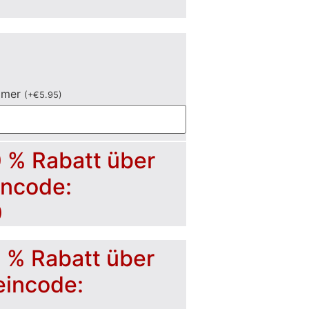
mmer
(
+
€
5.95
)
0 % Rabatt über
incode:
0
5 % Rabatt über
eincode: