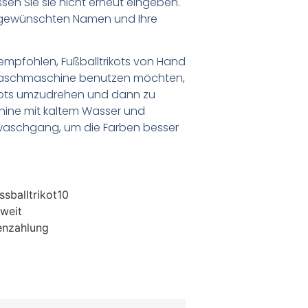
n Sie sie nicht erneut eingeben.
en gewünschten Namen und Ihre
empfohlen, Fußballtrikots von Hand
Waschmaschine benutzen möchten,
ikots umzudrehen und dann zu
chine mit kaltem Wasser und
waschgang, um die Farben besser
sballtrikot10
weit
enzahlung