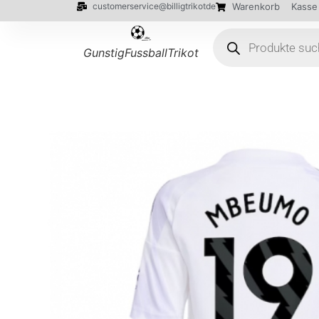
customerservice@billigtrikotde
Warenkorb
Kasse
GunstigFussballTrikot