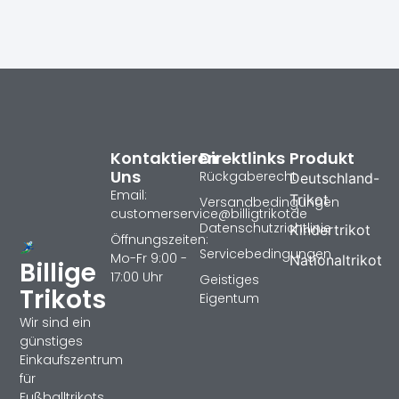
Kontaktieren
Direktlinks
Produkt
Uns
Rückgaberecht
Deutschland-
Email:
Trikot
Versandbedingungen
customerservice@billigtrikotde
Datenschutzrichtlinie
Kindertrikot
Öffnungszeiten:
Servicebedingungen
Mo-Fr 9:00 -
Nationaltrikot
Billige
17:00 Uhr
Geistiges
Trikots
Eigentum
Wir sind ein
günstiges
Einkaufszentrum
für
Fußballtrikots,