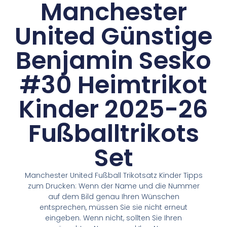
Manchester
United Günstige
Benjamin Sesko
#30 Heimtrikot
Kinder 2025-26
Fußballtrikots
Set
Manchester United Fußball Trikotsatz Kinder Tipps
zum Drucken: Wenn der Name und die Nummer
auf dem Bild genau Ihren Wünschen
entsprechen, müssen Sie sie nicht erneut
eingeben. Wenn nicht, sollten Sie Ihren