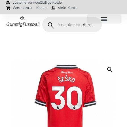
customerservice@billigtrikotde
Warenkorb
Kasse
Mein Konto
GunstigFussballTrikot
EM 2024 Trikots