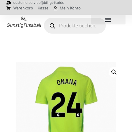
customerservice@billigtrikotde
Warenkorb
Kasse
Mein Konto
GunstigFussballTrikot
EM 2024 Trikots