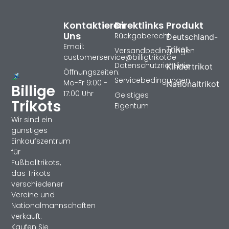
Kontaktieren
Direktlinks
Produkt
Uns
Rückgaberecht
Deutschland-
Email:
Trikot
Versandbedingungen
customerservice@billigtrikotde
Datenschutzrichtlinie
Kindertrikot
Öffnungszeiten:
Servicebedingungen
Mo-Fr 9:00 -
Nationaltrikot
Billige
17:00 Uhr
Geistiges
Trikots
Eigentum
Wir sind ein
günstiges
Einkaufszentrum
für
Fußballtrikots,
das Trikots
verschiedener
Vereine und
Nationalmannschaften
verkauft.
Kaufen Sie