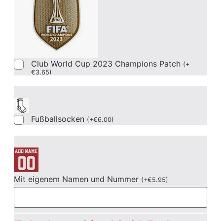
Club World Cup 2023 Champions Patch
(
+
€
3.65
)
Fußballsocken
(
+
€
6.00
)
Mit eigenem Namen und Nummer
(
+
€
5.95
)