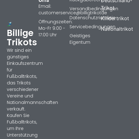
Deutschland-
Email:
Trikot
Versandbedingungen
customerservice@billigtrikotde
Datenschutzrichtlinie
Kindertrikot
Öffnungszeiten:
Servicebedingungen
Mo-Fr 9:00 -
Nationaltrikot
Billige
17:00 Uhr
Geistiges
Trikots
Eigentum
Wir sind ein
günstiges
Einkaufszentrum
für
Fußballtrikots,
das Trikots
verschiedener
Vereine und
Nationalmannschaften
verkauft.
Kaufen Sie
Fußballtrikots,
um Ihre
Unterstützung