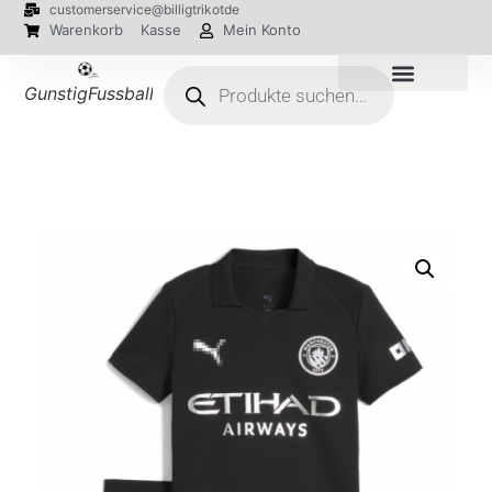
customerservice@billigtrikotde
Warenkorb
Kasse
Mein Konto
GunstigFussballTrikot
EM 2024 Trikots