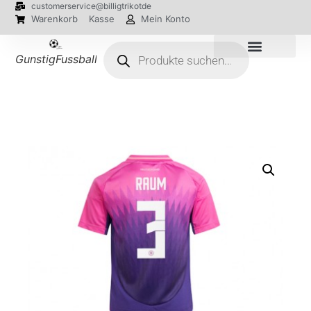
customerservice@billigtrikotde
Warenkorb
Kasse
Mein Konto
GunstigFussballTrikot
EM 2024 Trikots