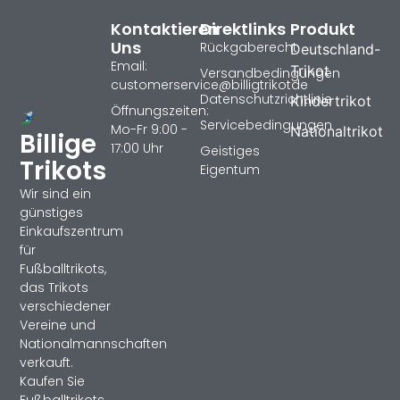
Kontaktieren
Direktlinks
Produkt
Uns
Rückgaberecht
Deutschland-
Email:
Trikot
Versandbedingungen
customerservice@billigtrikotde
Datenschutzrichtlinie
Kindertrikot
Öffnungszeiten:
Servicebedingungen
Mo-Fr 9:00 -
Nationaltrikot
Billige
17:00 Uhr
Geistiges
Trikots
Eigentum
Wir sind ein
günstiges
Einkaufszentrum
für
Fußballtrikots,
das Trikots
verschiedener
Vereine und
Nationalmannschaften
verkauft.
Kaufen Sie
Fußballtrikots,