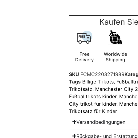
Kaufen Sie
Free
Worldwide
Delivery
Shipping
SKU
FCMC2203271989
Kateg
Tags
Billige Trikots
,
Fußballtr
Trikotsatz
,
Manchester City 2
Fußballtrikots kinder
,
Manches
City trikot für kinder
,
Manches
Trikotsatz für Kinder
Versandbedingungen
Rückgabe- und Erstattungs