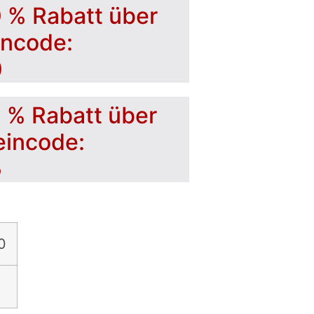
0 % Rabatt über
incode:
0
5 % Rabatt über
eincode:
5
0