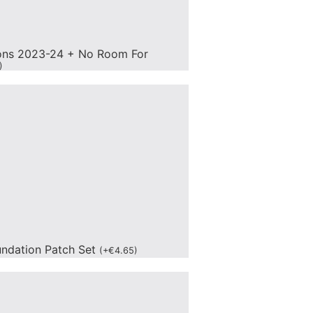
ons 2023-24 + No Room For
)
undation Patch Set
(
+
€
4.65
)