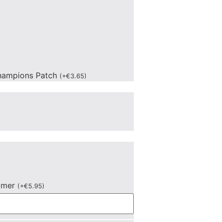
hampions Patch
(
+
€
3.65
)
mmer
(
+
€
5.95
)