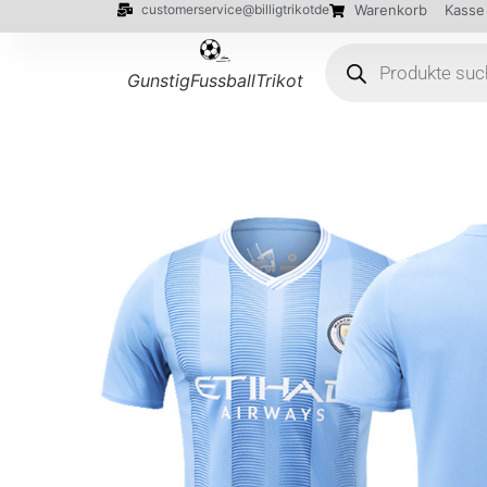
customerservice@billigtrikotde
Warenkorb
Kasse
GunstigFussballTrikot