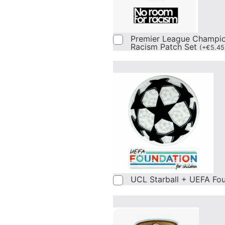
Premier League Champi
Racism Patch Set
(
+
€
5.45
UCL Starball + UEFA Fo