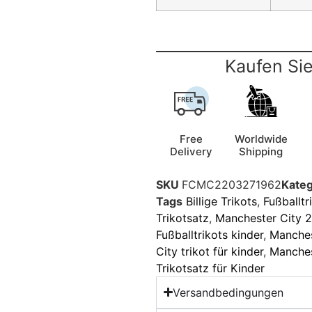
Kaufen Sie
Free
Worldwide
Delivery
Shipping
SKU
FCMC2203271962
Kateg
Tags
Billige Trikots
,
Fußballtr
Trikotsatz
,
Manchester City 2
Fußballtrikots kinder
,
Manches
City trikot für kinder
,
Manches
Trikotsatz für Kinder
Versandbedingungen