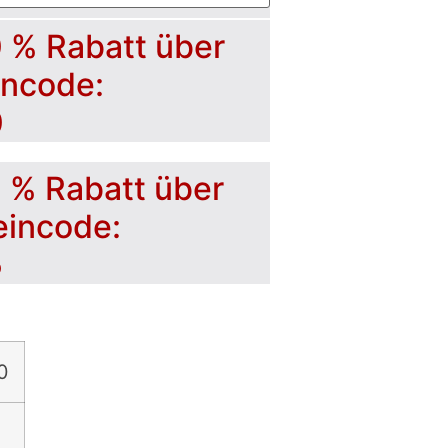
0 % Rabatt über
incode:
0
5 % Rabatt über
eincode:
5
0