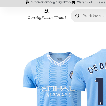
customerservice@billigtrikotde
Warenkorb
Kasse
GunstigFussballTrikot