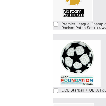
Premier League Champi
Racism Patch Set
(
+
€
5.45
UCL Starball + UEFA Fo