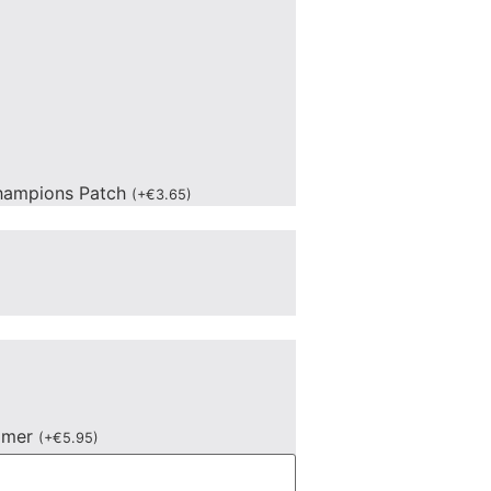
hampions Patch
(
+
€
3.65
)
mmer
(
+
€
5.95
)