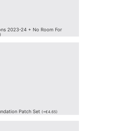
ons 2023-24 + No Room For
)
undation Patch Set
(
+
€
4.65
)