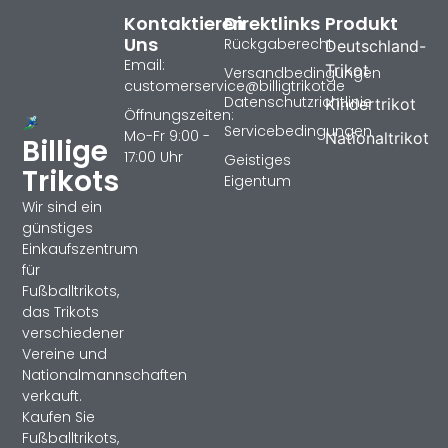
Kontaktieren
Direktlinks
Produkt
Uns
Rückgaberecht
Deutschland-
Email:
Trikot
Versandbedingungen
customerservice@billigtrikotde
Datenschutzrichtlinie
Kindertrikot
Öffnungszeiten:
Servicebedingungen
Mo-Fr 9:00 -
Nationaltrikot
Billige
17:00 Uhr
Geistiges
Trikots
Eigentum
Wir sind ein
günstiges
Einkaufszentrum
für
Fußballtrikots,
das Trikots
verschiedener
Vereine und
Nationalmannschaften
verkauft.
Kaufen Sie
Fußballtrikots,