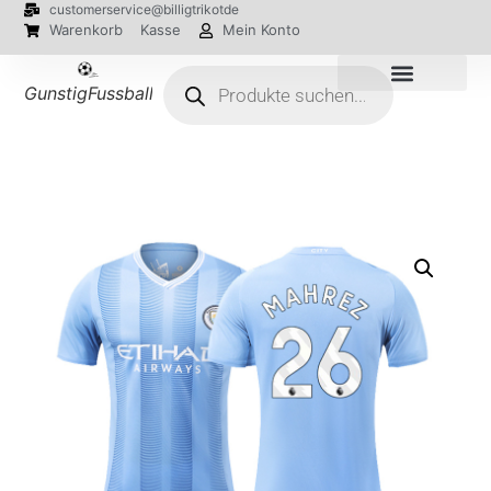
customerservice@billigtrikotde
Warenkorb
Kasse
Mein Konto
GunstigFussballTrikot
EM 2024 Trikots