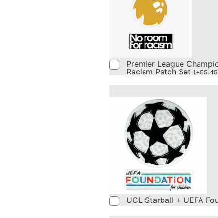
Premier League Champi
Racism Patch Set
(
+
€
5.45
UCL Starball + UEFA Fo