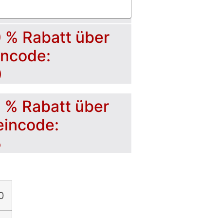
0 % Rabatt über
incode:
0
5 % Rabatt über
eincode:
5
0