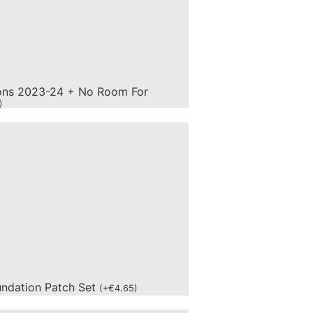
ons 2023-24 + No Room For
)
undation Patch Set
(
+
€
4.65
)