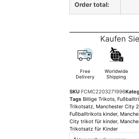
Order total:
Kaufen Sie
Free
Worldwide
Delivery
Shipping
SKU
FCMC2203271996
Kateg
Tags
Billige Trikots
,
Fußballtr
Trikotsatz
,
Manchester City 2
Fußballtrikots kinder
,
Manches
City trikot für kinder
,
Manches
Trikotsatz für Kinder