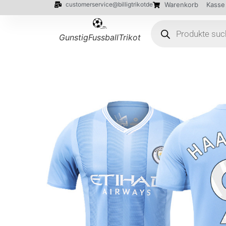
customerservice@billigtrikotde
Warenkorb
Kasse
GunstigFussballTrikot