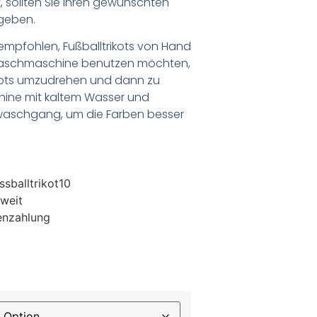
 sollten Sie Ihren gewünschten
geben.
empfohlen, Fußballtrikots von Hand
Waschmaschine benutzen möchten,
ikots umzudrehen und dann zu
chine mit kaltem Wasser und
waschgang, um die Farben besser
sballtrikot10
weit
enzahlung