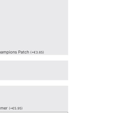
hampions Patch
(
+
€
3.65
)
mmer
(
+
€
5.95
)